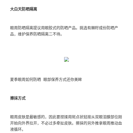
大白天防晒隔离
眼周防晒隔离提议用眼胶式的防晒产品。挑选有棘籽成份防晒产
品，维护保养防晒隔离二不待。
夏季眼周如何防晒 眼部保养方式还你美眸
擦抹方式
眼周皮肤是最敏感的，因此要捏揉用斑点状轻按从双眼泪腺部位刚
开始向外界拉开，不必过多牵扯皮肤。擦抹的另外推拿眼周推动血
液循环。