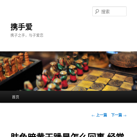
跳
至
搜
主
索
内
携手爱
容
携子之手，与子爱恋
区
域
主
首页
页
文
←
上一篇
下一篇
→
章
导
航