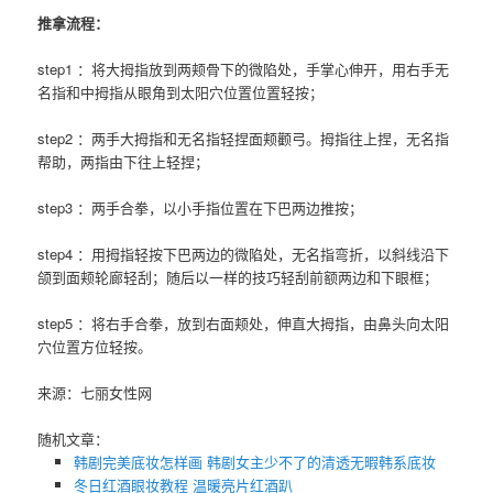
推拿流程：
step1 ：将大拇指放到两颊骨下的微陷处，手掌心伸开，用右手无
名指和中拇指从眼角到太阳穴位置位置轻按；
step2 ：两手大拇指和无名指轻捏面颊颧弓。拇指往上捏，无名指
帮助，两指由下往上轻捏；
step3 ：两手合拳，以小手指位置在下巴两边推按；
step4 ：用拇指轻按下巴两边的微陷处，无名指弯折，以斜线沿下
颌到面颊轮廊轻刮；随后以一样的技巧轻刮前额两边和下眼框；
step5 ：将右手合拳，放到右面颊处，伸直大拇指，由鼻头向太阳
穴位置方位轻按。
来源：七丽女性网
随机文章：
韩剧完美底妆怎样画 韩剧女主少不了的清透无暇韩系底妆
冬日红酒眼妆教程 温暖亮片红酒趴