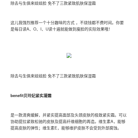
除去与生俱来娃娃脸 免不了三款紧致肌肤保湿霜
这儿我强烈推荐一个十分趣味的方式 ，不烧钱都不费时间。你要
是每日读A、O、I、U读十遍就能做到廋脸的实际效果哦！
除去与生俱来娃娃脸 免不了三款紧致肌肤保湿霜
benefit贝玲妃紧实凝霜
是一款清爽缓解，并紧实提高面部及头颈皮肤的极致紧实霜。可以
协助提拉紧致松驰的皮肤及提高纤维细胞的再造。维生素A，能够
提高皮肤的弹性；维生素E，能够维护皮肤不会受到外部腐蚀。