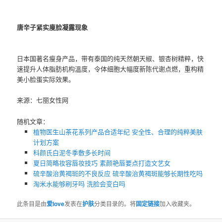
唐辛子紧实
廋脸
凝露现象
日本国著名瘦身产品，带有泰国的纯天然朝天椒、银杏树精粹，快
速提升人体脂肪机构溫度，令体细胞大幅度新陈代谢点燃，重构精
美小脸蛋实际效果。
来源：七丽女性网
随机文章：
植物医生山茶花系列产品合适年纪 安全性、合理的纯粹美肤
计划方案
科颜氏白泥冬季敷多长时间
夏日简略妆容唇妆技巧 素颜艳唇要点打造文艺女
硫辛酸治黄褐斑的不良反应 硫辛酸治黄褐斑能够长期性吃吗
淘米水能够刷牙吗 洗脸会变白吗
此条目是由
爱love
发表在
护肤
分类目录的。将
固定链接
加入收藏夹。