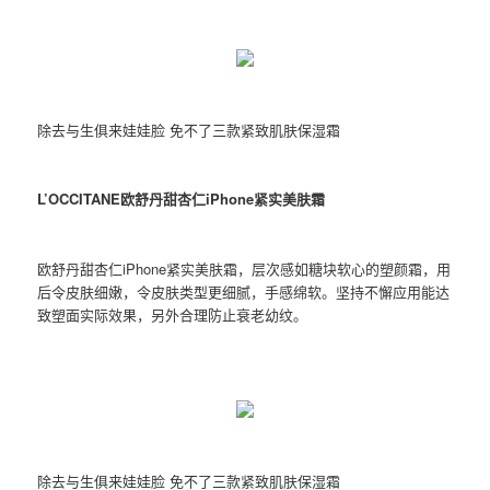
除去与生俱来娃娃脸 免不了三款紧致肌肤保湿霜
L’OCCITANE
欧舒丹
甜杏仁iPhone紧实美肤霜
欧舒丹甜杏仁iPhone紧实美肤霜，层次感如糖块软心的塑颜霜，用
后令皮肤细嫩，令皮肤类型更细腻，手感绵软。坚持不懈应用能达
致塑面实际效果，另外合理防止衰老幼纹。
除去与生俱来娃娃脸 免不了三款紧致肌肤保湿霜