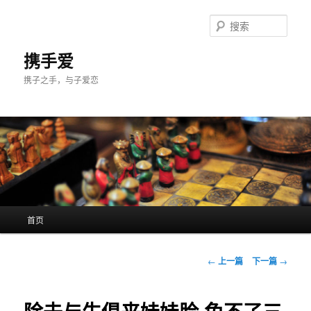
跳
至
搜
主
索
内
携手爱
容
携子之手，与子爱恋
区
域
主
首页
页
文
←
上一篇
下一篇
→
章
导
航