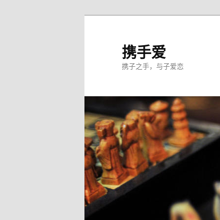
跳
至
主
携手爱
内
携子之手，与子爱恋
容
区
域