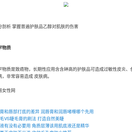
分剖析 掌握普遍护肤品乙醇对肌肤的伤害
学物质
学物质是致癌物，长期性应用含含砷高的护肤品可造成过敏性皮炎、
病，非常容易造成 皮肤病。
丽女性网
：
膏和唇部打底的差异 ​润唇膏和润唇啫喱哪个先用
毛VS睫毛膏的刷法 打造自然美睫
液有没有必要用 角质层薄该用肌底液还是精华