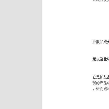
护肤品成
汞以及化
它是护肤
斑的产品
，进而毁