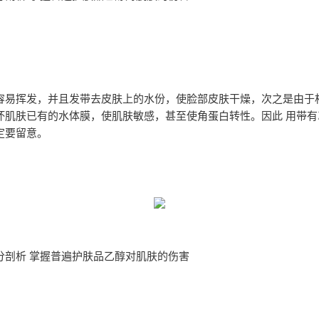
容易挥发，并且发带去皮肤上的水份，使脸部皮肤干燥，次之是由于
坏肌肤已有的水体膜，使肌肤敏感，甚至使角蛋白转性。因此 用带有
定要留意。
分剖析 掌握普遍护肤品乙醇对肌肤的伤害