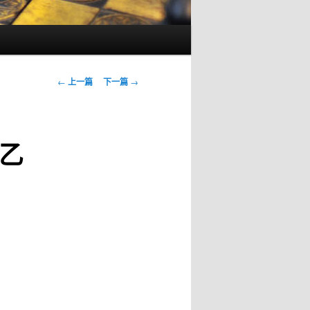
文
←
上一篇
下一篇
→
章
导
航
乙