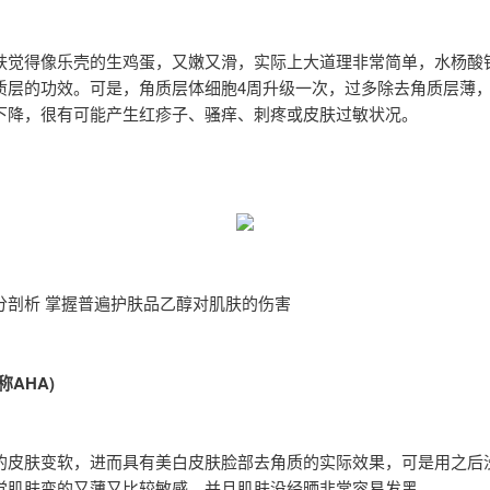
肤觉得像乐壳的生鸡蛋，又嫩又滑，实际上大道理非常简单，水杨酸
质层的功效。可是，角质层体细胞4周升级一次，过多除去角质层薄
下降，很有可能产生红疹子、骚痒、刺疼或皮肤过敏状况。
分剖析 掌握普遍护肤品乙醇对肌肤的伤害
称AHA)
的皮肤变软，进而具有美白皮肤脸部去角质的实际效果，可是用之后
觉肌肤变的又薄又比较敏感，并且肌肤没经晒非常容易发黑。