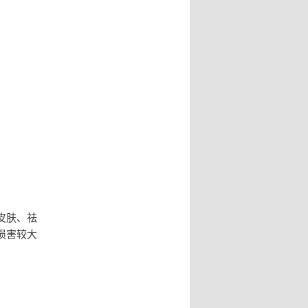
皮肤、祛
损害较大