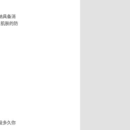
钠具备消
，肌肤的防
没多久你