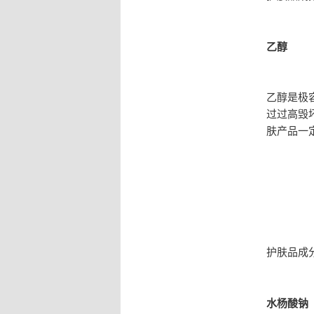
乙醇
乙醇是极
过过高毁
肤产品一
护肤品成
水杨酸钠