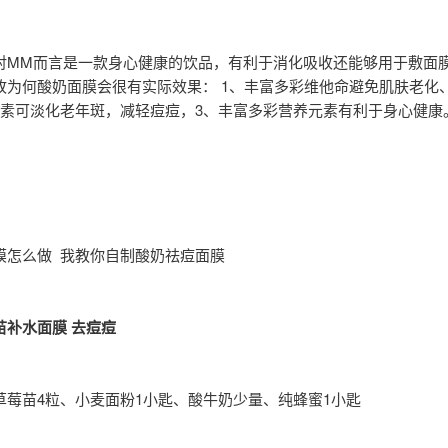
对MM而言是一款身心健康的饮品，有利于消化吸收还能够用于敷面
故为何酸奶面膜会很有实际效果： 1、丰富多彩维他命避免肌肤老化
原素可淡化老年斑，减轻痘痘，3、丰富多彩营养元素有利于身心健康
膜怎么做 我教你自制酸奶祛痘面膜
苗补水面膜 去痘痘
草莓苗4粒、小麦面粉1小匙、酸牛奶少量、纯蜂蜜1小匙