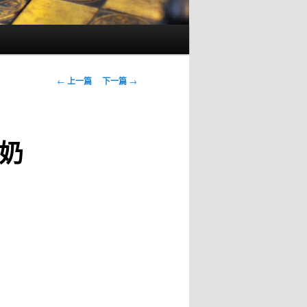
文
←
上一篇
下一篇
→
章
导
航
奶