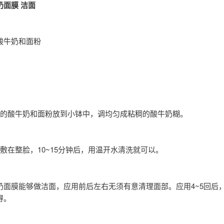
奶面膜 洁面
酸牛奶和面粉
当的酸牛奶和面粉放到小钵中，调均匀成粘稠的酸牛奶糊。
敷在整脸，10~15分钟后，用温开水清洗就可以。
奶面膜能够做洁面，应用前后左右无须有意清理面部。应用4~5回后
得。