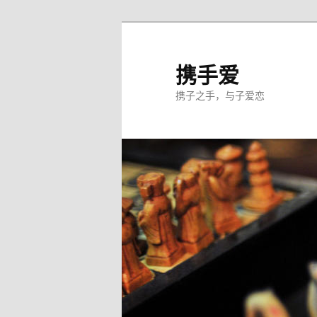
跳
至
主
携手爱
内
携子之手，与子爱恋
容
区
域