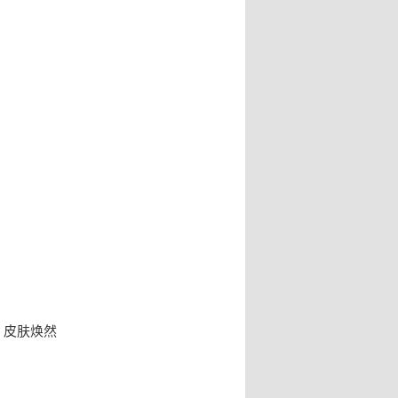
，皮肤焕然