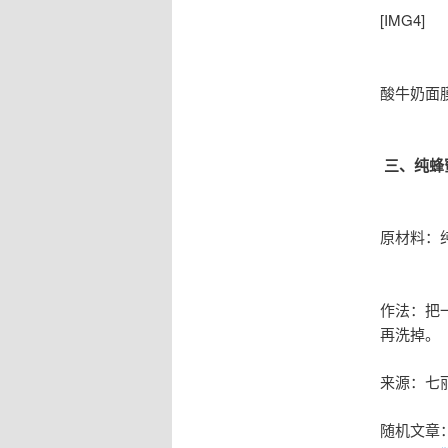
[IMG4]
酸牛奶面
三、纯蜂
原材料：
作法：把
再洗掉。
来源：七
随机文章