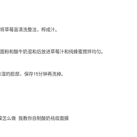
水将草莓苗清洗整洁，榨成汁。
麦面粉和酸牛奶混和后放进草莓汁和纯蜂蜜搅拌均匀。
抹湿的脸部，保存15分钟再洗掉。
膜怎么做 我教你自制酸奶祛痘面膜