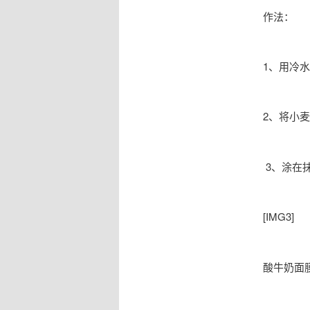
作法：
1、用冷
2、将小
3、涂在
[IMG3]
酸牛奶面