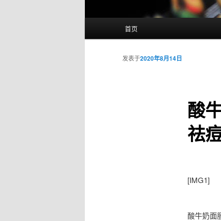
主
首页
页
发表于
2020年8月14日
酸
祛
[IMG1]
酸牛奶面