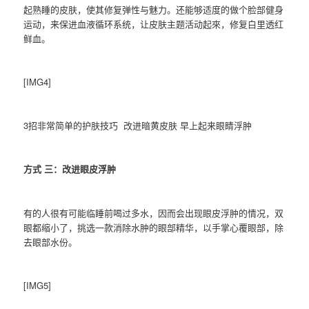
起熟睡的皮肤，使其修复弹性与魅力。还能够适度的做个脸部健身
运动，来保进血液循环系统，让皮肤主题活动起來，修复白里透红
鲜血。
[IMG4]
3招非常简单的护肤技巧 改进暗黄皮肤 早上起来眼睛浮肿
方式 三：改进眼皮浮肿
有的人很有可能临睡前喝过多水，因而会出现眼皮浮肿的情况，双
眼都缩小了，挑选一款消除水肿的眼部精华，以手掌心覆眼部，除
去眼部水份。
[IMG5]