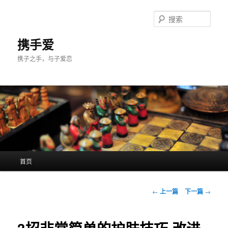
跳
至
搜
主
索
内
携手爱
容
携子之手，与子爱恋
区
域
主
首页
页
文
←
上一篇
下一篇
→
章
导
航