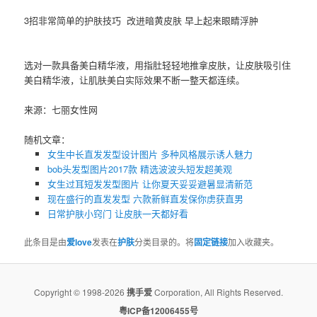
3招非常简单的护肤技巧 改进暗黄皮肤 早上起来眼睛浮肿
选对一款具备美白精华液，用指肚轻轻地推拿皮肤，让皮肤吸引住
美白精华液，让肌肤美白实际效果不断一整天都连续。
来源：七丽女性网
随机文章：
女生中长直发发型设计图片 多种风格展示诱人魅力
bob头发型图片2017款 精选波波头短发超美观
女生过耳短发发型图片 让你夏天妥妥避暑显清新范
现在盛行的直发发型 六款新鲜直发保你虏获直男
日常护肤小窍门 让皮肤一天都好看
此条目是由
爱love
发表在
护肤
分类目录的。将
固定链接
加入收藏夹。
Copyright © 1998-2026
携手爱
Corporation, All Rights Reserved.
粤ICP备12006455号