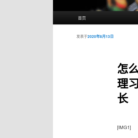
主
首页
页
发表于
2020年8月13日
怎
理
长
[IMG1]