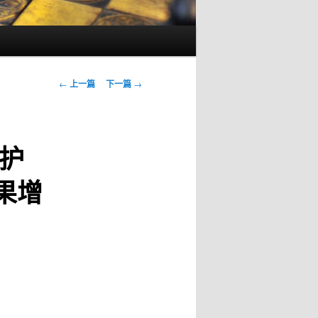
文
←
上一篇
下一篇
→
章
导
航
护
果增