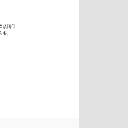
眉紧闭但
态啦。