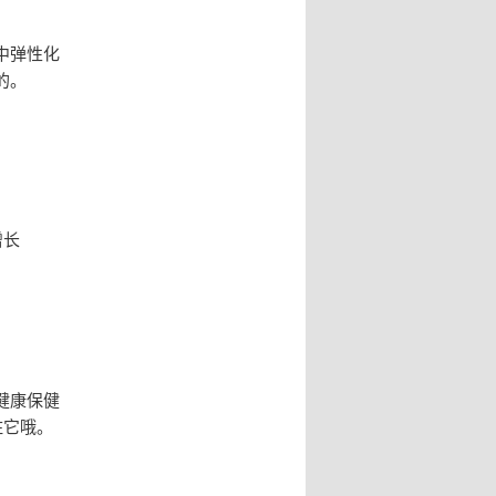
中弹性化
的。
增长
健康保健
住它哦。