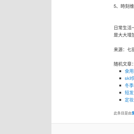
5、時刻
日常生活
是大大增
来源：七
随机文章
食用
sk
冬季
短发
定妆
此条目是由
爱