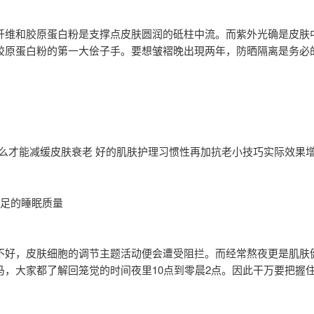
纤维和胶原蛋白粉是支撑点皮肤圆润的砥柱中流。而紫外光确是皮肤
胶原蛋白粉的第一大侩子手。要想皱褶晚出現两年，防晒隔离是务必
么才能减缓皮肤衰老 好的肌肤护理习惯性再加抗老小技巧实际效果
充足的睡眠质量
不好，皮肤细胞的调节主题活动便会遭受阻拦。而经常熬夜更是肌肤
马，大家都了解回笼觉的时间夜里10点到零晨2点。因此干万要把握