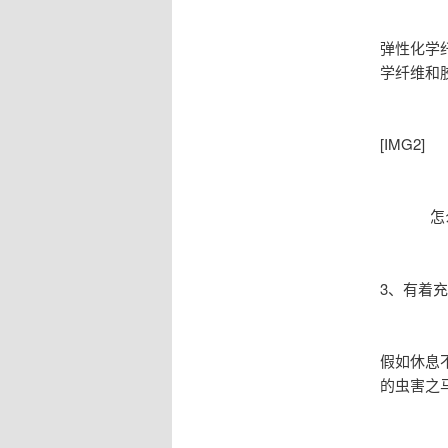
弹性化学
学纤维和
[IMG2]
怎
3、有着
假如休息
的虫害之