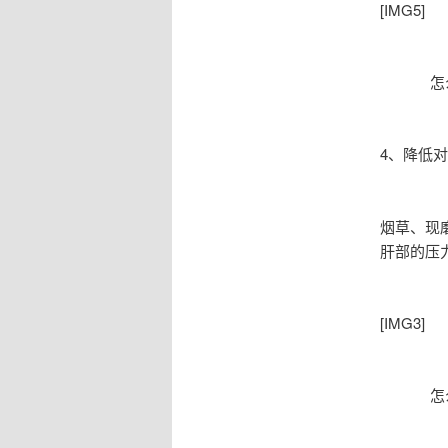
[IMG5]
怎
4、降低
烟草、现
肝部的压
[IMG3]
怎