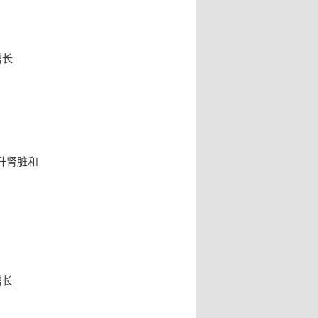
增长
升肾脏和
增长