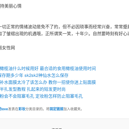
维持美丽心情
一切正常的情绪波动是免不了的，但不必因琐事而经常兴奋，常常蹙
加了皱褶出現的机遇哦，正所谓笑一笑，十年少。自然要時刻有好心
丽女性网
：
橄榄油什么时候用好 最合适的食用橄榄油使用时间
ll保存期多少年 sk2sk2神仙水怎么保存
补水面膜太冷了该怎么办 教你一招使你迷上贴面膜
半扎发型教程 扎起来的短发更时尚
粉会不会阻塞毛孔 ​定妆粉怎样防止阻塞毛孔
love
发表在
彩妆
分类目录的。将
固定链接
加入收藏夹。