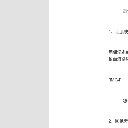
怎
1、让肌肤
用保湿霜
致血液循
[IMG4]
怎
2、回绝紫