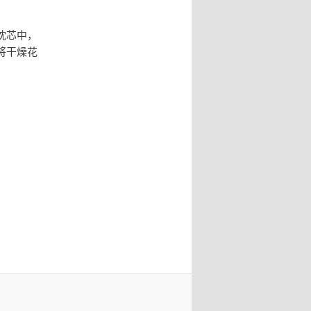
枕芯中，
将干燥花