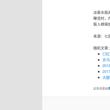
淡香水极
睡觉时，
裝入棉袋
来源：七
随机文章
口红
去马
20
20
大腿
此条目是由
爱