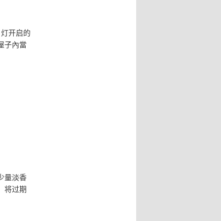
，灯开启的
屋子內當
少量淡香
。将过期