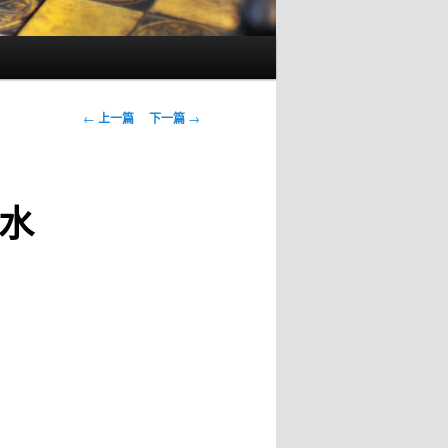
文
←
上一篇
下一篇
→
章
导
航
水