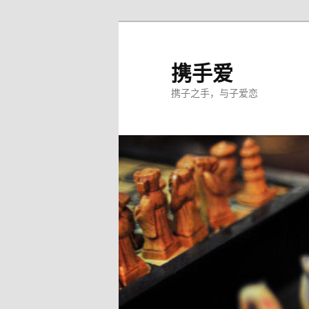
跳
至
主
携手爱
内
携子之手，与子爱恋
容
区
域