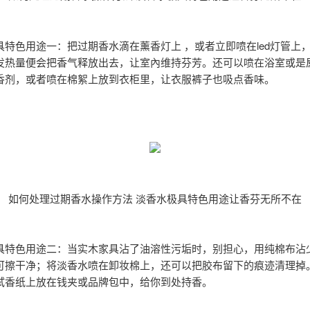
具特色用途一：把过期香水滴在薰香灯上 ，或者立即喷在led灯管上
发热量便会把香气释放出去，让室內维持芬芳。还可以喷在浴室或是
香剂，或者喷在棉絮上放到衣柜里，让衣服裤子也吸点香味。
如何处理过期香水操作方法 淡香水极具特色用途让香芬无所不在
具特色用途二：当实木家具沾了油溶性污垢时，别担心，用纯棉布沾
可擦干净；将淡香水喷在卸妆棉上，还可以把胶布留下的痕迹清理掉
试香纸上放在钱夹或品牌包中，给你到处持香。