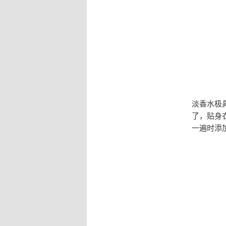
淡香水极
了，贴身
一遍时添