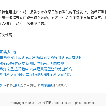
具特色用途四：将过期香水喷在早已沒有香气的干燥花上，随后塞到
伴着一阵阵芳香可能迅速入睡的，秀发上也会在不知不觉留有香气。
放入抽屜，这样一来抽屜也香。
丽女性网
：
正装多少g
来西亚买什么护肤品好 狮城必买的好用护肤品有这种
13盛行的名媛盘发 简略DIY打造出美丽女神
17秋冬发型盛行趋势 六款经典发型让你美出新高
毛孔粗大的原因 怎样处理大腿毛孔粗大的问题
love
发表在
护肤
分类目录的。将
固定链接
加入收藏夹。
Copyright © 1998-2026
携手爱
Corporation, All Rights Reserved.