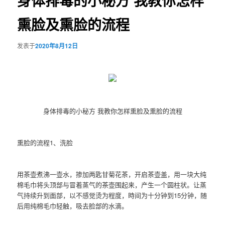
身体排毒的小秘方 我教你怎样
熏脸及熏脸的流程
发表于
2020年8月12日
身体排毒的小秘方 我教你怎样熏脸及熏脸的流程
熏脸的流程1、洗脸
用茶壶煮沸一壶水，掺加两匙甘菊花茶，开启茶壶盖，用一块大纯
棉毛巾将头顶部与冒着蒸气的茶壶围起来，产生一个圆柱状。让蒸
气持续升到面部，以不感觉烫为程度，時间为十分钟到15分钟，随
后用纯棉毛巾轻触，吸去脸部的水滴。