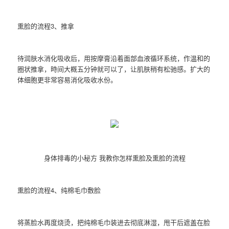
熏脸的流程3、推拿
待润肤水消化吸收后，用按摩膏沿着面部血液循环系统，作温和的
圈状推拿，時间大概五分钟就可以了，让肌肤稍有松驰感。扩大的
体细胞更非常容易消化吸收水份。
身体排毒的小秘方 我教你怎样熏脸及熏脸的流程
熏脸的流程4、纯棉毛巾敷脸
将蒸脸水再度烧烫，把纯棉毛巾装进去彻底淋湿，甩干后遮盖在脸