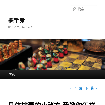
跳
至
搜
主
索
内
携手爱
容
携子之手，与子爱恋
区
域
主
首页
页
文
←
上一篇
下一篇
→
章
导
航