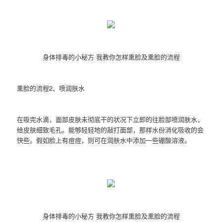
身体排毒的小秘方 我教你怎样熏脸及熏脸的流程
熏脸的流程2、喷润肤水
在吸完水滴，面部皮肤未彻底干的状况下立即的往脸部喷润肤水，
给皮肤细致毛孔。能够轻轻地的敲打面部，那样水份消化吸收的会
快些。假如脸上有痘痘，则可在润肤水中添加一些硼酸溶液。
身体排毒的小秘方 我教你怎样熏脸及熏脸的流程