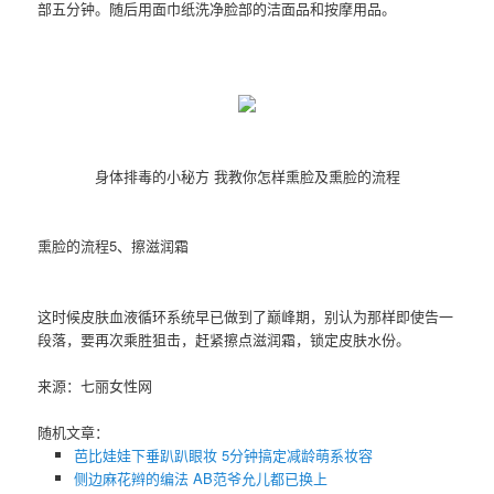
部五分钟。随后用面巾纸洗净脸部的洁面品和按摩用品。
身体排毒的小秘方 我教你怎样熏脸及熏脸的流程
熏脸的流程5、擦滋润霜
这时候皮肤血液循环系统早已做到了巅峰期，别认为那样即使告一
段落，要再次乘胜狙击，赶紧擦点滋润霜，锁定皮肤水份。
来源：七丽女性网
随机文章：
芭比娃娃下垂趴趴眼妆 5分钟搞定减龄萌系妆容
侧边麻花辫的编法 AB范爷允儿都已换上