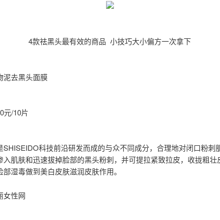
4款祛黑头最有效的商品 小技巧大小偏方一次拿下
物泥去黑头面膜
0元/10片
是SHISEIDO科技前沿研发而成的与众不同成分，合理地对闭口粉刺
渗入肌肤和迅速拔掉脸部的黑头粉刺，并可提拉紧致拉皮，收拢粗壮
脸部湿毒做到美白皮肤滋润皮肤作用。
丽女性网
：