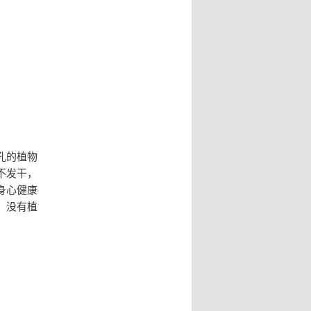
孔的植物
不发干，
身心健康
，没有植