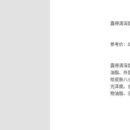
露得清深
参考价：24
露得清深
油脂、外
给皮肤八
光泽度。
物油脂、