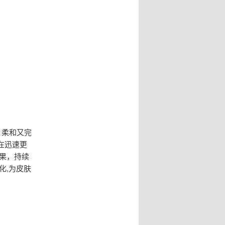
，柔和又完
在迅速更
果，持续
化,为皮肤