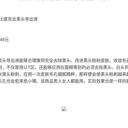
K比度克去黑头导出液
45元
黑头导出液能够合理做到完全去除黑头、改进黑头粉刺皮肤、收敛毛
用，不仅是用以T区，还能够应用在面颊等别的必须去除黑头、白头
次黑头粉刺，应用一次皮肤毛孔细腻精粹，那样便会使黑头粉刺越来
毛孔也会愈来愈小噢。该商品男人女人都能用，实际效果也是一样的