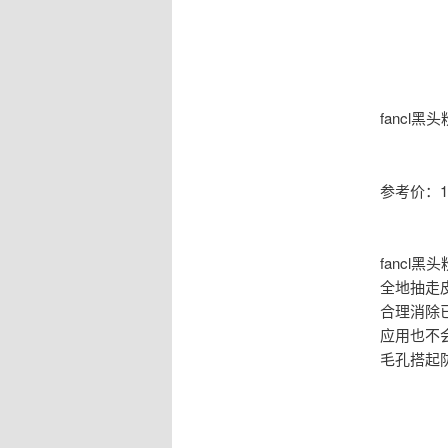
fancl
参考价：1
fanc
全地抽走
合理消除
应用也不
毛孔搭起