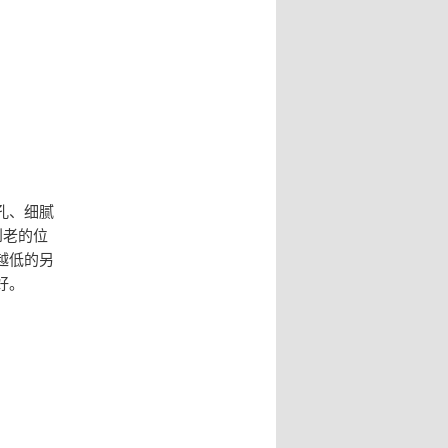
孔、细腻
到老的位
越低的另
好。