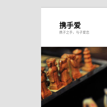
跳
至
主
携手爱
内
携子之手，与子爱恋
容
区
域