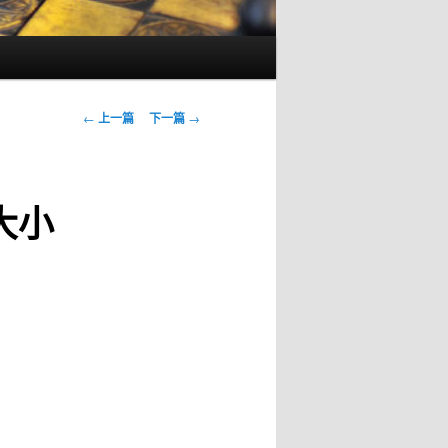
文
←
上一篇
下一篇
→
章
导
航
大小