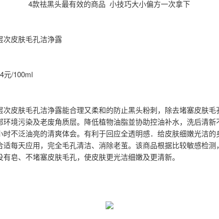
4款祛黑头最有效的商品 小技巧大小偏方一次拿下
层次皮肤毛孔洁浄露
元/100ml
层次皮肤毛孔洁浄露能合理又柔和的防止黑头粉刺，除去堵塞皮肤毛
部环境污染及老废角质层。降低植物油脂並协助控油补水，洗后清新
小时不泛油亮的清爽体会。有利于回应全透明感．给皮肤细嫩光洁的
合适每天应用，完全毛孔清洁、消除老茧。该商品根据比较敏感检测
没有皂、不堵塞皮肤毛孔，使皮肤更光洁细嫩及更清新。