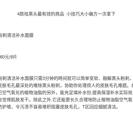
4款祛黑头最有效的商品 小技巧大小偏方一次拿下
黑头粉刺清洁补水面膜
60元/8片
l黑头粉刺清洁补水面膜只需3分钟的時间就可以简单变软、融解黑头粉刺
皮肤毛孔最深处的难除黑头粉刺，协助你处理烦人的皮肤毛孔难题。
已空气氧化的植物油脂的另外，能充足填补水份,提高保湿补水实际效
会觉得肌肤发干。除此之外,它还能更长久合理地防止植物油脂空气氧
防护墙，令污渍不容易堆积阻塞皮肤毛孔，T区回应细腻清洁。