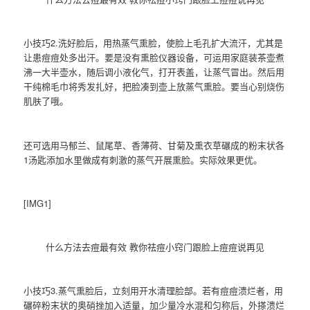
小技巧2.洗好脸后，用热蒸气熏脸，使脸上毛孔扩大流汗，尤其是
让患痘痘处多出汗。要是没有熏脸仪器设备，可运用家庭装茶壶煮
沸一大半壶水，随后调小液化气，打开表盖，让蒸气冒出。然后用
干纯棉毛巾将秀发扎好，把脸凑到壶上放蒸气熏脸。要当心别烧伤
肌肤了哦。
还可选用马郁兰、鼠尾草、香薄荷、甘菊及熏衣草碾成的粉末状各
1汤匙添加水里做成有刺激的蒸气开展熏脸。实际效果更优。
[IMG1]
什么方法去痘最有效 教你祛痘小窍门跟脸上痘痘说再见
小技巧3.蒸气熏脸后，立刻用开水清理脸部。若有痘痘溃烂者，用
碾碎粉末状的奥硝挫加入适量，加少量冷水混和匀称后，外搽溃烂