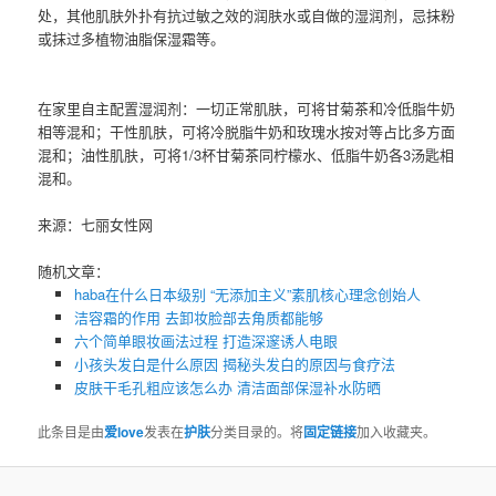
处，其他肌肤外扑有抗过敏之效的润肤水或自做的湿润剂，忌抹粉
或抹过多植物油脂保湿霜等。
在家里自主配置湿润剂：一切正常肌肤，可将甘菊茶和冷低脂牛奶
相等混和；干性肌肤，可将冷脱脂牛奶和玫瑰水按对等占比多方面
混和；油性肌肤，可将1/3杯甘菊茶同柠檬水、低脂牛奶各3汤匙相
混和。
来源：七丽女性网
随机文章：
haba在什么日本级别 “无添加主义”素肌核心理念创始人
洁容霜的作用 去卸妆脸部去角质都能够
六个简单眼妆画法过程 打造深邃诱人电眼
小孩头发白是什么原因 揭秘头发白的原因与食疗法
皮肤干毛孔粗应该怎么办 清洁面部保湿补水防晒
此条目是由
爱love
发表在
护肤
分类目录的。将
固定链接
加入收藏夹。