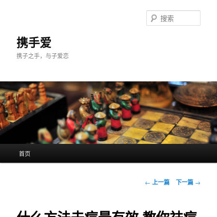
跳
至
搜
主
索
内
携手爱
容
携子之手，与子爱恋
区
域
主
首页
页
文
←
上一篇
下一篇
→
章
导
航