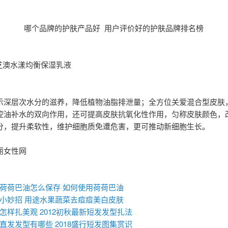
哪个品牌的护肤产品好 用户评价好的护肤品牌排名榜
水芝澳水漾均衡保湿乳液
示深层次水分的滋养，降低植物油脂排泄量；全方位关爱混合型皮肤
控油补水的双向作用，还可提高皮肤抗氧化性作用，匀称皮肤颜色，
分，提升柔软性，维护细胞质免遭危害，更可推动新细胞生长。
丽女性网
：
荷荷巴油怎么保存 如何使用荷荷巴油
小妙招 用途水果蔬菜去痘痘美白皮肤
怎样扎美观 2012初秋最新短发发型扎法
直发发型有哪些 2018盛行短发图集赏识