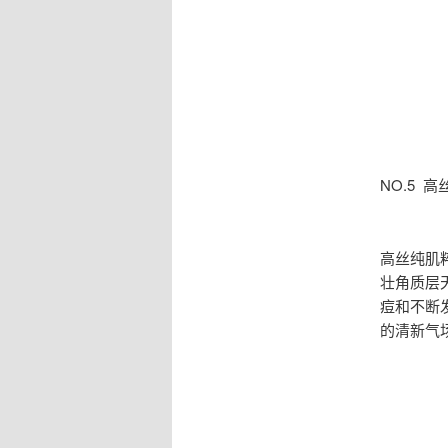
NO.5 
高丝纯肌
壮角质层
痘和不断
的清新气