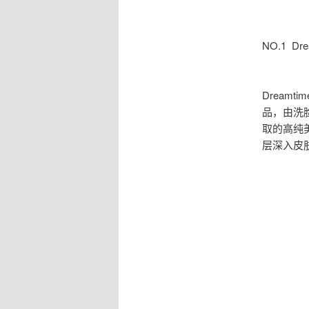
NO.1 D
Dream
品，由洗
取的高纯美
层深入皮