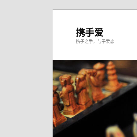
跳
至
主
携手爱
内
携子之手，与子爱恋
容
区
域