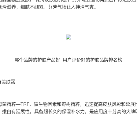
丝滑滋养，细腻不绷紧。芬芳气场让人神清气爽。
哪个品牌的护肤产品好 用户评价好的护肤品牌排名榜
雅芳美肤露
母菌精粹—TRF、微生物因素和枣树精粹，迅速提高皮肤风彩和延展
，嫩白有延展性。具备超长久的保湿补水力，是应用度十分高的大牌