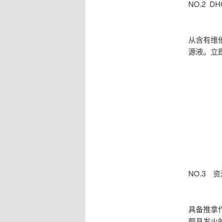
NO.2 
从含有维
源液。立
NO.3 
具备推拿
颇具发火