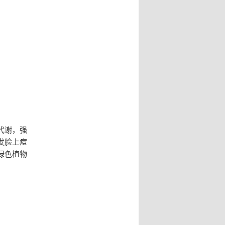
代谢，强
发脸上痘
绿色植物