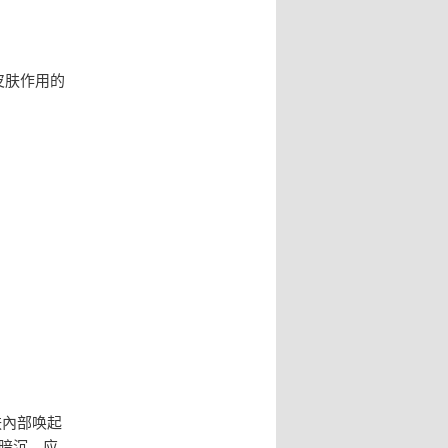
皮肤作用的
肤內部唤起
暗沉。应