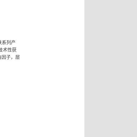
肤系列产
技术性获
白因子，层