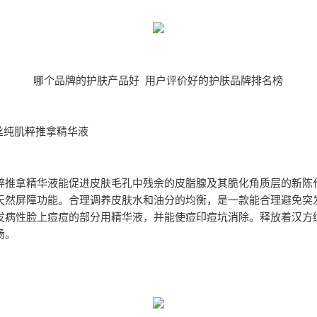
哪个品牌的护肤产品好 用户评价好的护肤品牌排名榜
高丝纯肌粹推拿精华液
粹推拿精华液能促进皮肤毛孔中残余的皮脂腺及其脆化角质层的新陈
天然屏障功能。合理调养皮肤水和油分的均衡，是一款能合理避免突
发病性脸上痘痘的部分用精华液，并能使痘印痘坑消除。释放着汉方
场。