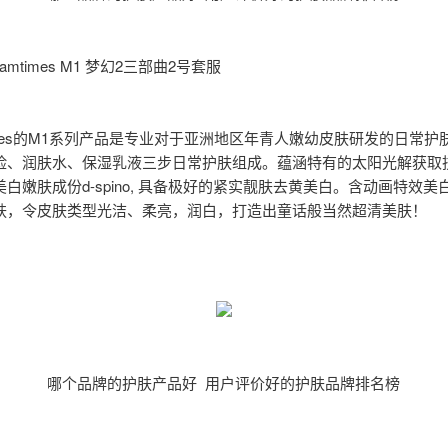
reamtimes M1 梦幻2三部曲2号套服
times的M1系列产品是专业对于亚洲地区年青人嫩幼皮肤研发的日常护
脸、润肤水、保湿乳液三步日常护肤组成。蕴涵特有的太阳光解获取
白嫩肤成份d-spino, 具备极好的紧实靓肤去黄美白。含动画特效美
肤，令皮肤类型光洁、柔亮，润白，打造出童话般当然超清美肤！
哪个品牌的护肤产品好 用户评价好的护肤品牌排名榜