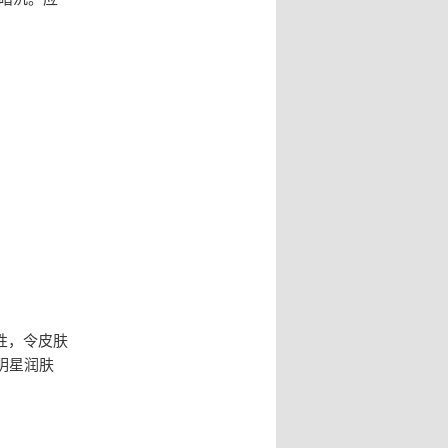
性，令皮肤
明星润肤