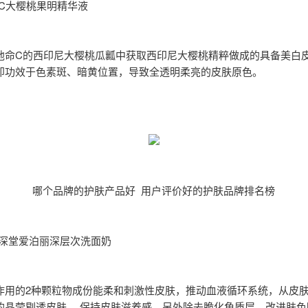
DHC大樱桃果明精华液
他命C的西印尼大樱桃瓜瓤中获取西印尼大樱桃精粹做成的具备美白
即功效于色素斑、暗黄位置，导致全透明柔亮的皮肤原色。
哪个品牌的护肤产品好 用户评价好的护肤品牌排名榜
资深堂爱泊丽深层次洗面奶
作用的2种颗粒物成份能柔和刺激性皮肤，推动血液循环系统，从皮
的晶莹剔透皮肤。 保持皮肤滋养感，另外除去脆化角质层，改进肤色