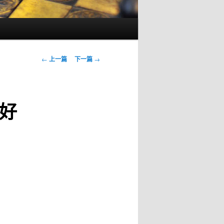
文
←
上一篇
下一篇
→
章
导
航
好