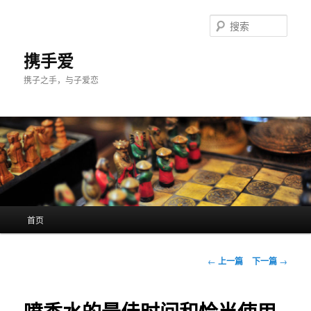
跳
至
搜
主
索
内
携手爱
容
携子之手，与子爱恋
区
域
主
首页
页
文
←
上一篇
下一篇
→
章
导
航