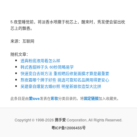
5.夜里睡觉前，将淡香水喷撒于枕芯上，醒来时，秀发便会留出枕
芯上的飘香。
来源：互联网
随机文章：
透真粉底液用着怎么样
韩式香甜辫子头 60秒简略易学
快速变白去斑方法 重视晒后修复面膜才算是最重要
熬夜霜哪个牌子好些 挑选可靠知名品牌用得更安心
吴建豪自爆复古婚纱照 明星新娘妆造型大比拼
此条目是由
爱love
发表在
彩妆
分类目录的。将
固定链接
加入收藏夹。
Copyright © 1998-2026
携手爱
Corporation, All Rights Reserved.
粤ICP备12006455号