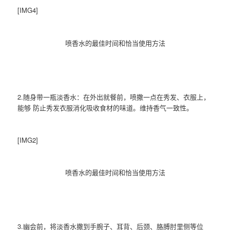
[IMG4]
喷香水的最佳时间和恰当使用方法
2.随身带一瓶淡香水：在外出就餐前，喷撒一点在秀发、衣服上，
能够 防止秀发衣服消化吸收食材的味道。维持香气一致性。
[IMG2]
喷香水的最佳时间和恰当使用方法
3.幽会前，将淡香水撒到手腕子、耳背、后颈、胳膊肘里侧等位