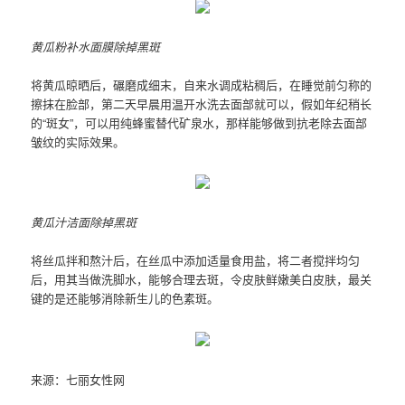
黄瓜粉补水面膜除掉黑斑
将黄瓜晾晒后，碾磨成细末，自来水调成粘稠后，在睡觉前匀称的
擦抹在脸部，第二天早晨用温开水洗去面部就可以，假如年纪稍长
的“斑女”，可以用纯蜂蜜替代矿泉水，那样能够做到抗老除去面部
皱纹的实际效果。
黄瓜汁洁面除掉黑斑
将丝瓜拌和熬汁后，在丝瓜中添加适量食用盐，将二者搅拌均匀
后，用其当做洗脚水，能够合理
去斑
，令皮肤鲜嫩美白皮肤，最关
键的是还能够消除新生儿的色素斑。
来源：七丽女性网