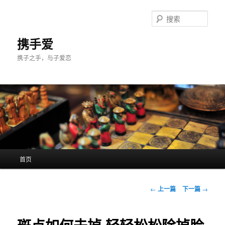
跳
至
搜
主
索
内
携手爱
容
携子之手，与子爱恋
区
域
主
首页
页
文
←
上一篇
下一篇
→
章
导
航