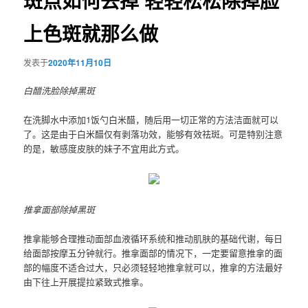
斑点如何去掉 轻轻松松除掉脸
上色斑就那么做
发表于
2020年11月10日
白醋洗脸除掉黑斑
在洗脚水中添加1饭勺白米醋，随后用一切正常的方法洁面就可以
了。这是由于白米醋仅有剥落功效，能够有效祛斑。可是特别注意
的是，敏感度皮肤的妹子不宜用此方式。
推拿面部除掉黑斑
推拿能够合理推动面部血液循环系统和推动肌肤的基础代谢，每日
给面部按摩五分钟就行。推拿面部的情况下，一定要留意推拿的面
部的幅度不适合过大，只必须轻轻地推拿就可以，推拿的方法最好
由下往上开展提拉紧致式推拿。