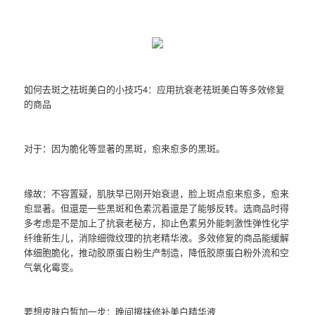
如何去斑之祛斑美白的小技巧4：应用抗衰老祛斑美白等多效修复
的商品
对于：因为脆化等显著的黑斑，愈来愈多的黑斑。
缘故：不容置疑，肌肤早已刚开始衰退，脸上斑点愈来愈多，愈来
愈显著。但還是一些黑斑和色素沉着還是了能够反转。选商品时得
多考虑是不是加上了抗衰老秘方，抑止色素另外能刺激性弹性化学
纤维新生儿，消除细微纹理的抗老精华液。多效修复的商品能缓解
体细胞脆化，推动胶原蛋白粉生产制造，降低胶原蛋白粉外流和空
气氧化霉变。
要想皮肤白皙加一步：晚间擦抹修补美白精华液