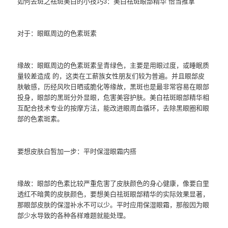
如何去斑之祛斑美白的小技巧3：美白祛斑眼部精华 恰当推拿
对于：眼眶周边的色素斑素
缘故：眼眶周边的色素斑素呈青绿色，主要是用眼过度，或睡眠质
量较差造成 的，这类在工薪族女性朋友们较为普遍。并且眼部皮
肤敏感，历经风吹日晒或脆化等缘故，黑斑也是最非常容易在眼部
投身，眼部的黑斑分外显眼，危害美容护肤。美白祛斑眼部精华相
互配合技术专业的按摩方法，能改进眼周血循环，去除黑眼圈和眼
部的色素斑素。
要想皮肤白皙加一步：平时保湿眼霜内搭
缘故：眼部的色素比较严重危害了皮肤颜色的身心健康，像要白里
透红不暗黄的皮肤颜色，要想美白祛斑眼部精华的实际效果显著，
那眼部皮肤的保湿补水不可以少。平时应用保湿眼霜，那般因为眼
部少水导致的各种各样难题就能处理。