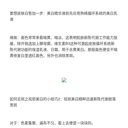
要想皮肤白皙加一步：美白精华液前先应用熟络循环系统的美白乳
液
缘故：面色常常来看暗黄、暗淡，这表明肌肤新陈代谢工作能力放
缓，除开挑选加上酵母菌、维生素B3这种可激起皮肤循环系统新
陈代谢功能的保湿乳液、日霜，用于去黄美白。那般面色便会不暗
黄修复白里透红面色，另外也消除黑斑。
如何去斑之祛斑美白的小技巧2：祛斑美白精粹迅速新陈代谢脱落
黑斑
对于：色素集聚、遍布不匀，看上去便是一块块的。