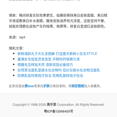
缘故：晚间修复实际效果更优，临睡前擦抹美白皮肤面霜，美白精
华液或敷美白补水面膜，醒来皮肤滋养有光泽度，这般坚持不懈，
就能处理脆化皮肤产生的暗黄、暗黄等，修复白里透红皮肤颜色。
来源：rayli
随机文章：
新鲜减龄丸子头扎发图解 打造夏天新鲜小女生STYLE
最潮女生短发烫发发型 开释你的吸睛引诱
假睫毛怎样贴天然 清新妆容必备技巧
丝塔芙洁面乳是碳水化合物吗 低价位碳水化合物洁面乳
防晒乳如何使用才恰当 防晒乳那样用才恰当
此条目是由
爱love
发表在
护肤
分类目录的。将
固定链接
加入收藏夹。
Copyright © 1998-2026
携手爱
Corporation, All Rights Reserved.
粤ICP备12006455号