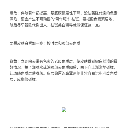
缘故：伴随着年纪提高，基底膜延展性下降，没法新陈代谢的色素
深陷，更会产生不可动摇的“萬年斑”！祛斑，要摧毁色素聚居地，
随后尽早新陈代谢出来，祛斑美白精粹就能保证这一点。
要想皮肤白皙加一步：按时柔和脸部去角质
缘故：立即除去带有色素的老废角质层，使皮肤做到嫩白丝滑的最
好情况。拍了润肤水或涂脸部去角质霜后，由下向上渐渐地搓揉，
让斑随角质层薄脱落。皮层偏厚的鼻翼两侧非常容易沉积老废角质
层，应翻倍搓揉。