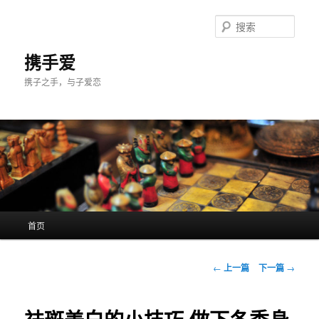
跳
至
搜
主
索
内
携手爱
容
携子之手，与子爱恋
区
域
主
首页
页
文
←
上一篇
下一篇
→
章
导
航