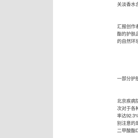
关淡香水
汇报创作
酯的护肤
的自然环
一部分护
北京疾病
次对于各
率达92.
别注意的
二甲酸酯D