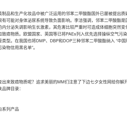
装制品和生产化妆品中被广泛运用的邻苯二甲酸酯国外已屡被提出质
很有可能对身体泌尿系统导致负面影响。李洁强调，邻苯二甲酸酯是
的内分泌失调影响生长激素，其危害比较严重时可造成体细胞突然变
和致癌物质。欧盟国家、英国等已将PAEs列入优先选择操纵空气污
类型。在我国也将DMP、DBP和DOP三种邻苯二甲酸酯纳入 “中
污染物信用黑名单”。
查出来致癌物质呢？追求美丽的MM们注意了下边七夕女性网给你解
肤品牌目录：
系列产品 ­