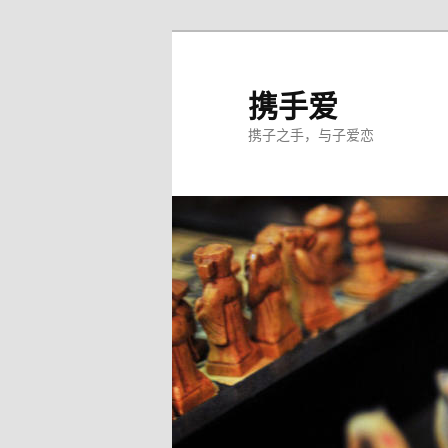
跳
至
主
携手爱
内
携子之手，与子爱恋
容
区
域