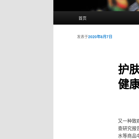
主
首页
页
发表于
2020年8月7日
护
健
又一种致
查研究报
水等商品