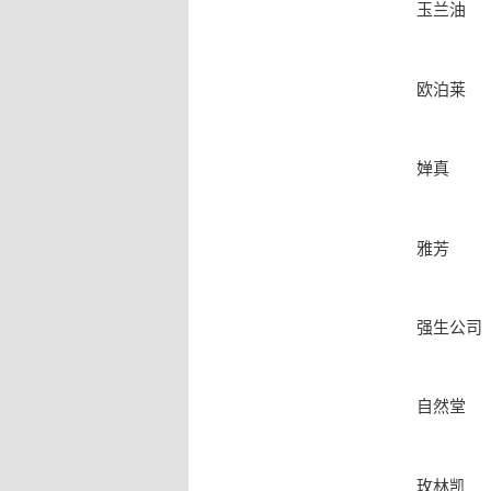
玉兰油
欧泊莱­
婵真­
雅芳­
强生公司­
自然堂­
玫林凯­