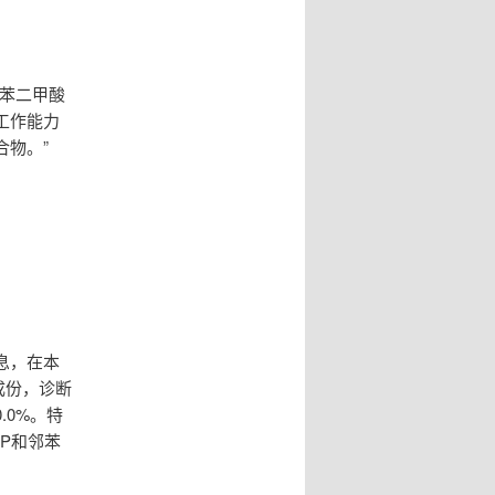
苯二甲酸
工作能力
物。”
息，在本
成份，诊断
.0%。特
P和邻苯