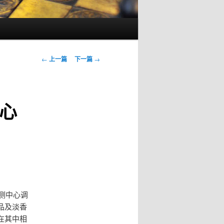
文
←
上一篇
下一篇
→
章
导
航
心
监测中心调
品及淡香
在其中相