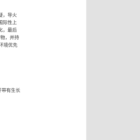
疑，导火
国际性上
化，最后
染物，并持
国环境优先
开带有生长