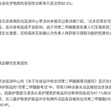
含该化学物质的呈阳性诊断率乃至达到92.3%。
者北京疾病防治监测中心李洁向本报讯记者详细介绍，“过多应用含邻
品，会对身体造成不良影响。由于邻苯二甲酸酯是伤害人们生殖系统
境生长激素，历经临床实验确认为伤害人体肝脏与肾脏功能的危害化合
肤品曝光危害成份
防治监测中心的《关于化妆品中检出邻苯二甲酸酯情况报告》显示信
种护肤品的“邻苯二甲酸酯考试”中，现有12种淡香水试品被验出含该
3%，肌肤护理类与清洗头发护理类护肤品的诊断率则各自为47.1%和30
是，在儿童护肤类护肤品中亦有俩件试品各自被验出邻苯二甲酸酯DE
EHP。