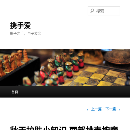
跳
至
搜
主
索
内
携手爱
容
携子之手，与子爱恋
区
域
主
首页
页
文
←
上一篇
下一篇
→
章
导
航