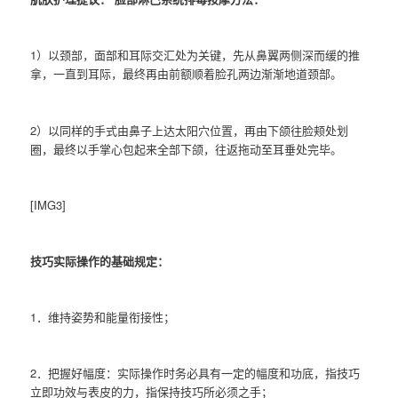
1）以颈部，面部和耳际交汇处为关键，先从鼻翼两侧深而缓的推
拿，一直到耳际，最终再由前额顺着脸孔两边渐渐地道颈部。
2）以同样的手式由鼻子上达太阳穴位置，再由下颌往脸颊处划
圈，最终以手掌心包起来全部下颌，往返拖动至耳垂处完毕。
[IMG3]
技巧实际操作的基础规定：
1．维持姿势和能量衔接性；
2．把握好幅度：实际操作时务必具有一定的幅度和功底，指技巧
立即功效与表皮的力，指保持技巧所必须之手；