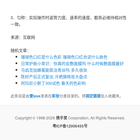
3．匀称：实际操作时姿势力度、速率的速度、都务必维持相对性
一致。
来源：互联网
随机文章：
珊瑚色口红是什么色彩 珊瑚色口红合适什么肤色
日常护肤小常识：你真的会敷面膜吗 什么时候敷面膜最好
马齿苋加蜂蜜能医治青丝吗 多久收效
陈好产后正式复出 冷艳旗袍妆大盘点
阿玛尼小胖丁300试色 春天的色彩哟
此条目是由
爱love
发表在
彩妆
分类目录的。将
固定链接
加入收藏夹。
Copyright © 1998-2026
携手爱
Corporation, All Rights Reserved.
粤ICP备12006455号