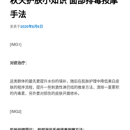
秋天护肤小知识 面部排毒按摩
手法
发表于
2020年8月6日
[IMG1]
对症治疗：
这类群体的最先要提升水份的填补，随后在肌肤护理中降低美白皮
肤的程序流程，提升一些刺激性淋巴结的推拿方法，清除一夏累积
的内毒素，另外要对损伤的皮肤开展修补。
[IMG2]
肌肤护理提议： 脸部淋巴系统排毒按摩方法：