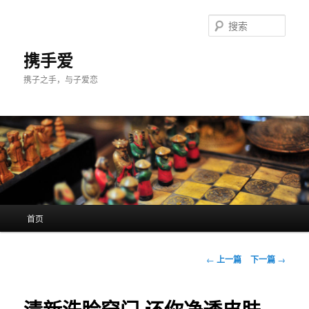
跳
至
搜
主
索
内
携手爱
容
携子之手，与子爱恋
区
域
主
首页
页
文
←
上一篇
下一篇
→
章
导
航