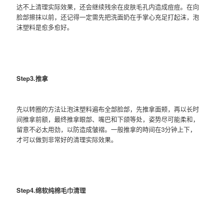
达不上清理实际效果，还会继续残余在皮肤毛孔内造成痘痘。在向
脸部擦抹以前，还记得一定需先把洗面奶在手掌心充足打起沫，泡
沫塑料是愈多愈好。
Step3.推拿
先以转圈的方法让泡沫塑料遍布全部脸部，先推拿面颊，再以长时
间推拿前额，最终推拿眼部、嘴巴和下颌等处，姿势尽可能柔和，
留意不必太用劲，以防造成皱褶。一般推拿的時间在3分钟上下，
才可以做到非常好的清理实际效果。
Step4.绵软纯棉毛巾清理