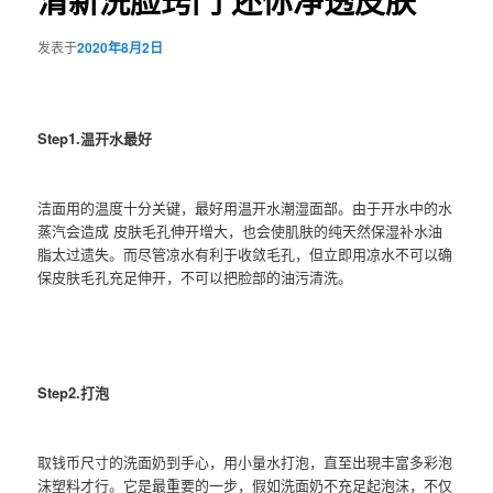
清新洗脸窍门 还你净透皮肤
发表于
2020年8月2日
Step1.温开水最好
洁面用的温度十分关键，最好用温开水潮湿面部。由于开水中的水
蒸汽会造成 皮肤毛孔伸开增大，也会使肌肤的纯天然保湿补水油
脂太过遗失。而尽管凉水有利于收敛毛孔，但立即用凉水不可以确
保皮肤毛孔充足伸开，不可以把脸部的油污清洗。
Step2.打泡
取钱币尺寸的洗面奶到手心，用小量水打泡，直至出現丰富多彩泡
沫塑料才行。它是最重要的一步，假如洗面奶不充足起泡沫，不仅