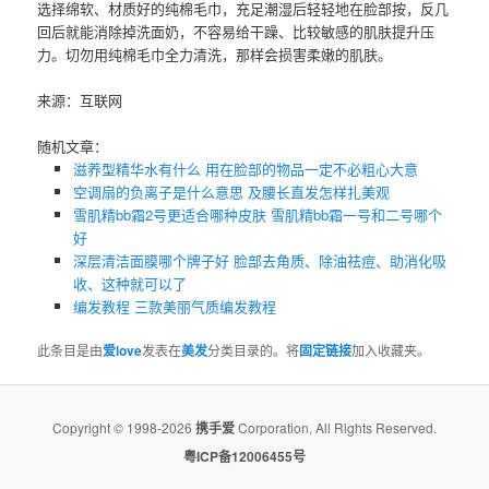
选择绵软、材质好的纯棉毛巾，充足潮湿后轻轻地在脸部按，反几
回后就能消除掉洗面奶，不容易给干躁、比较敏感的肌肤提升压
力。切勿用纯棉毛巾全力清洗，那样会损害柔嫩的肌肤。
来源：互联网
随机文章：
滋养型精华水有什么 用在脸部的物品一定不必粗心大意
空调扇的负离子是什么意思 及腰长直发怎样扎美观
雪肌精bb霜2号更适合哪种皮肤 ​雪肌精bb霜一号和二号哪个
好
深层清洁面膜哪个牌子好 脸部去角质、除油祛痘、助消化吸
收、这种就可以了
编发教程 三款美丽气质编发教程
此条目是由
爱love
发表在
美发
分类目录的。将
固定链接
加入收藏夹。
Copyright © 1998-2026
携手爱
Corporation, All Rights Reserved.
粤ICP备12006455号