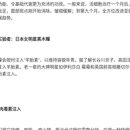
功能、令基础代谢更为充沛的功效。一般来说，活细胞治疗一个月后
充足，面部斑点刚开始消除，皱褶缓解；到第九个月，全方位改进亚
展趋势。
实验者：日本女明星黑木瞳
瞳会按时注入“羊胎素”，以维持容貌年青。据了解长谷川京子、高田
注入羊胎素。老一辈的大牌明星如伊利莎白.霉霉和英国前首相撒切尔
胎素注入。
ox肉毒素注入
们用它祛皱、廋脸 、瘦小腿，医治全过程仅需数分钟，应用一种特细