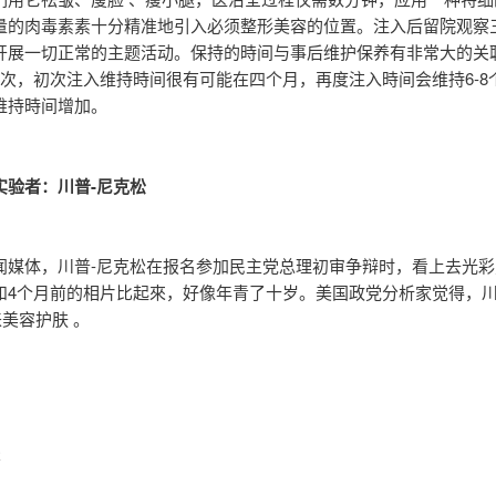
量的肉毒素素十分精准地引入必须整形美容的位置。注入后留院观察
开展一切正常的主题活动。保持的時间与事后维护保养有非常大的关
2次，初次注入维持時间很有可能在四个月，再度注入時间会维持6-8
维持時间增加。
实验者：川普-尼克松
闻媒体，川普-尼克松在报名参加民主党总理初审争辩时，看上去光彩
和4个月前的相片比起來，好像年青了十岁。美国政党分析家觉得，
来美容护肤 。