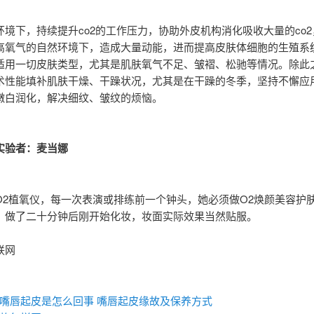
环境下，持续提升co2的工作压力，协助外皮机构消化吸收大量的co
高氧气的自然环境下，造成大量动能，进而提高皮肤体细胞的生殖系
适用一切皮肤类型，尤其是肌肤氧气不足、皱褶、松驰等情况。除此
术性能填补肌肤干燥、干躁状况，尤其是在干躁的冬季，坚持不懈应
嫩白润化，解决细纹、皱纹的烦恼。
实验者：麦当娜
O2植氧仪，每一次表演或排练前一个钟头，她必须做O2焕颜美容护肤
。做了二十分钟后刚开始化妆，妆面实际效果当然贴服。
联网
：
嘴唇起皮是怎么回事 嘴唇起皮缘故及保养方式