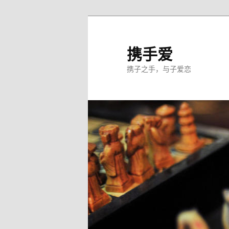
跳
至
主
携手爱
内
携子之手，与子爱恋
容
区
域