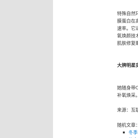
特殊自然
膜蛋白在
速率。它
氧焕颜技
肌肤修复
大牌明星
她随身带
补氧焕采
来源：互
随机文章
冬季