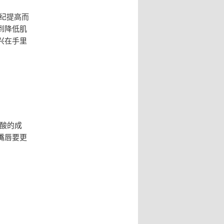
纪提高而
到降低肌
兴在手里
。
酸的成
嘴唇要更