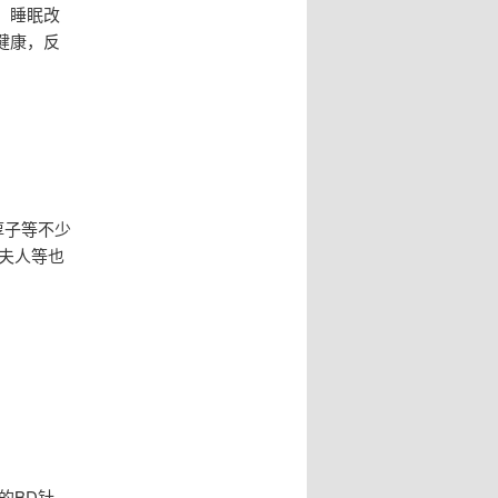
，睡眠改
健康，反
淳子等不少
夫人等也
的BD针