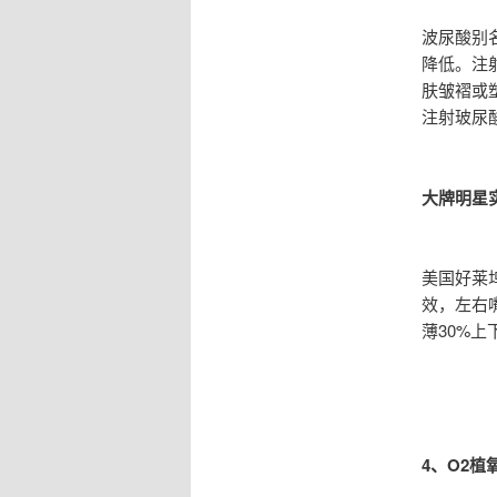
波尿酸别
降低。注
肤皱褶或
注射玻尿
大牌明星
美国好莱
效，左右
薄30%上
4、O2植