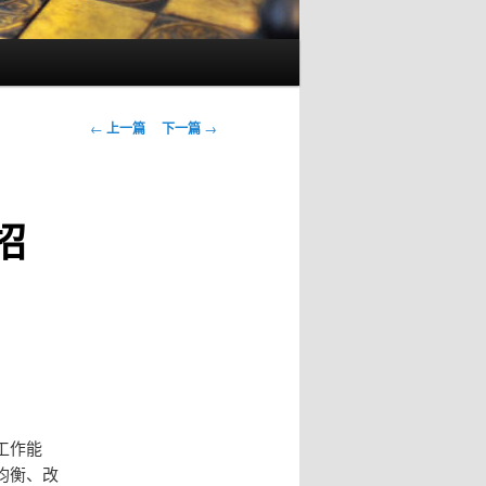
文
←
上一篇
下一篇
→
章
导
航
招
工作能
均衡、改