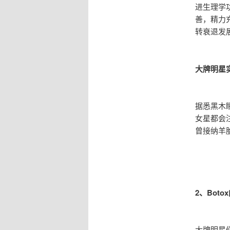
进生理学
善，精力
转衰退发
大牌明星
据悉黑木
女星都会
曾接纳羊
2、Bot
大牌明星