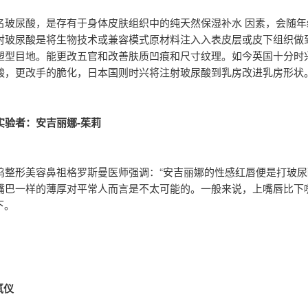
名玻尿酸，是存有于身体皮肤组织中的纯天然保湿补水 因素，会随年
射玻尿酸是将生物技术或兼容模式原材料注入入表皮层或皮下组织做
塑型目地。能更改五官和改善肤质凹痕和尺寸纹理。如今英国十分时
酸，更改手的脆化，日本国则时兴将注射玻尿酸到乳房改进乳房形状
实验者：安吉丽娜-茱莉
坞整形美容鼻祖格罗斯曼医师强调：“安吉丽娜的性感红唇便是打玻尿
嘴巴一样的薄厚对平常人而言是不太可能的。一般来说，上嘴唇比下
下。
氧仪