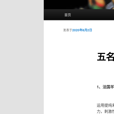
主
首页
页
发表于
2020年8月2日
五
1、法国
运用提纯
力，刺激