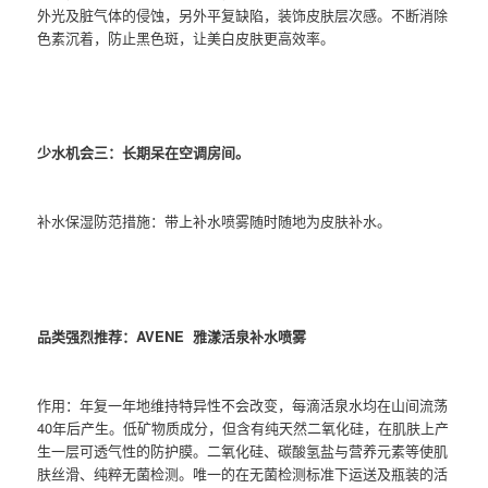
外光及脏气体的侵蚀，另外平复缺陷，装饰皮肤层次感。不断消除
色素沉着，防止黑色斑，让美白皮肤更高效率。
少水机会三：长期呆在空调房间。
补水保湿防范措施：带上补水喷雾随时随地为皮肤补水。
品类强烈推荐：AVENE 雅漾活泉补水喷雾
作用：年复一年地维持特异性不会改变，每滴活泉水均在山间流荡
40年后产生。低矿物质成分，但含有纯天然二氧化硅，在肌肤上产
生一层可透气性的防护膜。二氧化硅、碳酸氢盐与营养元素等使肌
肤丝滑、纯粹无菌检测。唯一的在无菌检测标准下运送及瓶装的活