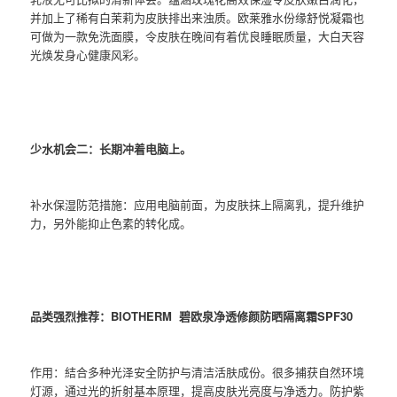
并加上了稀有白茉莉为皮肤排出来浊质。欧莱雅水份缘舒悦凝霜也
可做为一款免洗面膜，令皮肤在晚间有着优良睡眠质量，大白天容
光焕发身心健康风彩。
少水机会二：长期冲着电脑上。
补水保湿防范措施：应用电脑前面，为皮肤抹上隔离乳，提升维护
力，另外能抑止色素的转化成。
品类强烈推荐：BIOTHERM 碧欧泉净透修颜防晒隔离霜SPF30
作用：結合多种光泽安全防护与清洁活肤成份。很多捕获自然环境
灯源，通过光的折射基本原理，提高皮肤光亮度与净透力。防护紫