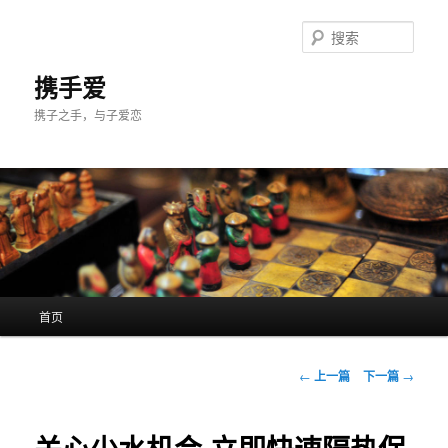
跳
至
搜
主
索
内
携手爱
容
携子之手，与子爱恋
区
域
主
首页
页
文
←
上一篇
下一篇
→
章
导
航