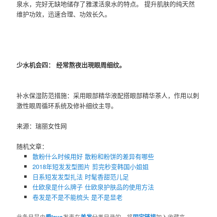
泉水，完好无缺地储存了雅漾活泉水的特点。 提升肌肤的纯天然
维护功效，迅速合理、功效长久。
少水机会四： 经常熬夜出現眼周细纹。
补水保湿防范措施：采用眼部精华液配搭眼部精华茶人，作用以刺
激性眼周循环系统及修补细纹主导。
来源：瑞丽女性网
随机文章：
散粉什么时候用好 散粉和粉饼的差异有哪些
2018年短发发型图片 剪完秒变韩国小姐姐
日系短发发型扎法 时髦香甜范儿足
仕欧泉是什么牌子 仕欧泉护肤品的使用方法
卷发是不是不能梳头 是不是显老
此条目是由
爱love
发表在
美发
分类目录的。将
固定链接
加入收藏夹。