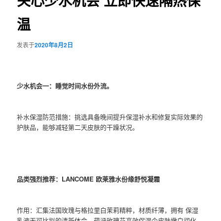
关心少水机会 立即快速隔热保
温
发表于
2020年8月2日
少水机会一：睡觉时间水份外流。
补水保湿防范措施：挑选具备晚间提升保湿补水和修复实际效果的
护肤品，能够减轻第二天皮肤的干躁状况。
品类强烈推荐：LANCOME 欧莱雅水份缘舒悦凝霜
作用：汇集法国玫瑰与格拉里白茉莉精粹，材质纤薄，拥有 保湿
乳液无可比拟的清新体会。蕴涵玫瑰花高效保湿令皮肤嫩白润化，