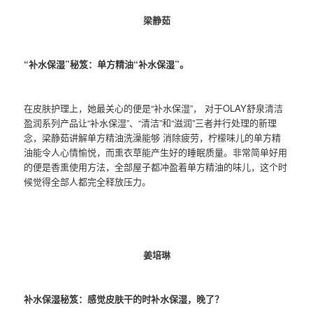
梁静茹
“补水保湿”秘笈：单方精油“补水保湿”。
在皮肤护理上，她最关心的便是“补水保湿”， 对于OLAY舒泉清洁
盈润系列产品让“补水保湿”、“清洁”和“滋润”三者并行处理的新理
念，梁静茹讲解单方精油洗澡能够 消除疲劳，柠檬味儿的单方精
油能令人心情愉悦，而熏衣草能产生好的睡眠质量。非常简单好用
的便是香熏使用方法，全部屋子都冲盈着单方精油的味儿，这个时
候觉得全部人都完全释放压力。
姜培琳
补水保湿秘笈：感觉皮肤干的时补水保湿，晚了？