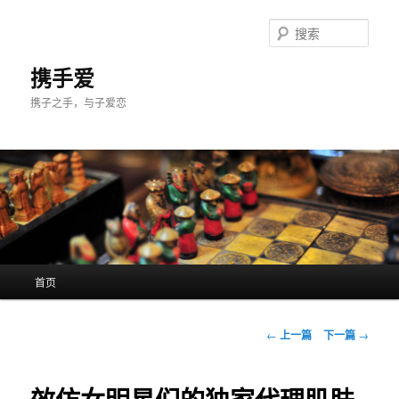
跳
至
搜
主
索
内
携手爱
容
携子之手，与子爱恋
区
域
主
首页
页
文
←
上一篇
下一篇
→
章
导
航