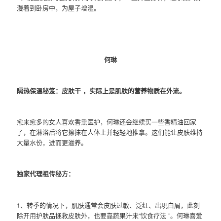
漫着到卧房中，为屋子增湿。
何琳
隔热保温秘笈：皮肤干 ，实际上是肌肤的营养物质在外流。
愈来愈多的女人喜欢香熏医护，何琳还会继续买一些香精油回家
了，在淋浴后将它擦抹在人体上并轻轻地推拿。这们能让皮肤维持
大量水份，进而更滋养。
独家代理祖传秘方：
1、转季的情况下，肌肤通常会皮肤过敏、泛红、出現白屑，此刻
除开用护肤品拯救皮肤外，也要靠蔬果汁来“饮食疗法 ”。何琳喜爱