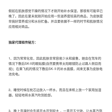
假如在肌肤感觉干躁的情况下才刚开始补水保湿，那很有可能早已
晚了。因此在夏未就刚开始应用一些滋养度较高的商品，为皮肤提
早搞好营养成分和水份贮备。并且要依据不一样的时节和肌肤情况
应用相对商品。
独家代理祖传秘方：
1、因为常常化妆，因此肌肤非常容易少水和疲惫，她会在驾车的
情况下敷后SK-II的眼贴膜(自然要携带太阳眼镜防止过路人侧目而
视)；在乘飞机的情况下敷后SK-Ⅱ的补水面膜，闲来无事为皮肤电
池充电。
2、睡觉时候在枕芯边放入一杯水，而且在床柜上放一个家用加湿
器，轻轻地将水蒸汽吹到脸部。
3、晚上洗澡时会先将开水开到较大 ，一直开五分钟，让水蒸汽弥