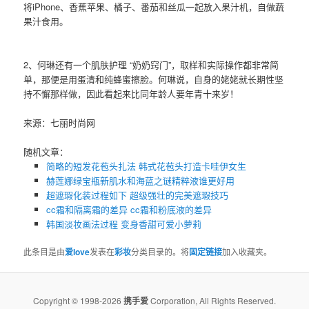
将iPhone、香蕉苹果、橘子、番茄和丝瓜一起放入果汁机，自做蔬
果汁食用。
2、何琳还有一个肌肤护理 “奶奶窍门”，取样和实际操作都非常简
单，那便是用蛋清和纯蜂蜜擦脸。何琳说，自身的姥姥就长期性坚
持不懈那样做，因此看起来比同年龄人要年青十来岁！
来源：七丽时尚网
随机文章：
简略的短发花苞头扎法 韩式花苞头打造卡哇伊女生
赫莲娜绿宝瓶新肌水和海蓝之谜精粹液谁更好用
超遮瑕化装过程如下 超级强壮的完美遮瑕技巧
cc霜和隔离霜的差异 ​cc霜和粉底液的差异
韩国淡妆画法过程 变身香甜可爱小萝莉
此条目是由
爱love
发表在
彩妆
分类目录的。将
固定链接
加入收藏夹。
Copyright © 1998-2026
携手爱
Corporation, All Rights Reserved.