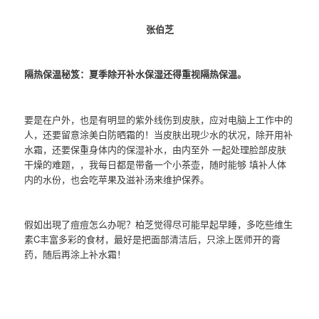
张伯芝
隔热保温秘笈：夏季除开补水保湿还得重视隔热保温。
要是在户外，也是有明显的紫外线伤到皮肤，应对电脑上工作中的
人，还要留意涂美白防晒霜的！当皮肤出現少水的状况，除开用补
水霜，还要保重身体内的保湿补水，由内至外 一起处理脸部皮肤
干燥的难题，，我每日都是带备一个小茶壶，随时能够 填补人体
内的水份，也会吃苹果及滋补汤来维护保养。
假如出現了痘痘怎么办呢？柏芝觉得尽可能早起早睡，多吃些维生
素C丰富多彩的食材，最好是把面部清洁后，只涂上医师开的膏
药，随后再涂上补水霜！