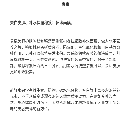
袁泉
美白皮肤、补水保湿秘笈：补水面膜。
袁泉美容护肤的秘制秘籍是猕猴桃提拉紧致补水面膜，做为水果营
养之首，猕猴桃具备延缓衰老、防辐射、空气氧化和氧自由基等奇
妙作用，另外可以保持头发水份。袁氏猕猴桃面膜的做法简易，削
皮猕猴桃一支、纯蜂蜜两匙，放进搅拌装置中搅拌，敷于全部脸
部。歇息释放压力约三十分钟后用凉水清洗整洁就可以，会让皮肤
更加细致紧实。
新鲜水果含有维生素、矿物、碳水化合物、蛋白等丰富多彩的营养
元素，不孚众望变成漂亮的纯天然本质驱动力。在现如今尊崇当
然、身心健康的时尚下，天然的新鲜水果精粹变成了大量女士所亲
睐的美容美体的新方位。