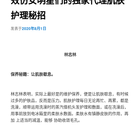
效仿女明星们的独家代理肌肤
护理秘招
发表于
2020年8月1日
林志林
保养秘籍：让肌肤歇息。
林志林表明，实际上最好是的维护保养，便是让肌肤歇息，有时候
过多的护肤品，反而是压力。肌肤护理每日无论再忙、再累，都是
洗澡，顺带运用洗澡时的蒸汽借机头发护理和敷面，或在冼澡后，
用事前放到电冰箱里的柔肤水敷面。柔肤水有镇静皮肤的作用，再
加 上适当的减温，能够 协助收敛毛孔。