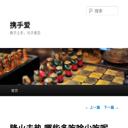
跳
至
搜
主
索
内
携手爱
容
携子之手，与子爱恋
区
域
主
首页
页
文
←
上一篇
下一篇
→
章
导
航