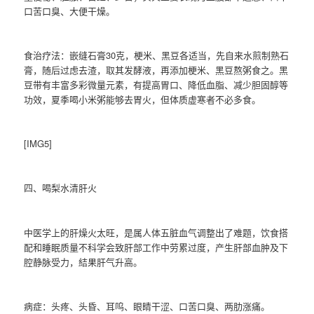
口苦口臭、大便干燥。
食治疗法：嵌缝石膏30克，梗米、黑豆各适当，先自来水煎制熟石
膏，随后过虑去渣，取其发酵液，再添加梗米、黑豆熬粥食之。黑
豆带有丰富多彩微量元素，有提高胃口、降低血脂、减少胆固醇等
功效，夏季喝小米粥能够去胃火，但体质虚寒者不必多食。
[IMG5]
四、喝梨水清肝火
中医学上的肝燥火太旺，是属人体五脏血气调整出了难题，饮食搭
配和睡眠质量不科学会致肝部工作中劳累过度，产生肝部血肿及下
腔静脉受力，結果肝气升高。
病症：头疼、头昏、耳呜、眼睛干涩、口苦口臭、两肋涨痛。