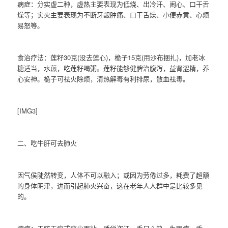
病症：分实虚二种，虚热主要表现为低烧、出冷汗、闹心、口干舌
燥等；实火主要表现为不断牙龈肿痛、口干舌燥、小便赤黄、心烦
易怒等。
食治疗法：莲籽30克(没去莲心)，桅子15克(用沙布捆扎)，加老冰
糖适当，水煎，吃莲籽喝粥。莲籽能够健脾治腹泻，益肾涩精，养
心安神。桅子可祛火除烦，清热解毒有利排尿，散血祛毒。
[IMG3]
二、吃牛肝可去肺火
因气侯陡然转变，人体不可以融入；或因为劳倦过多，耗费了超额
的身体阴津，进而引起肺火兴奋，这在老年人人群中是比较多见
的。