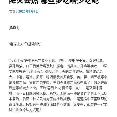
降火去热 哪些多吃啥少吃呢
发表于
2020年8月1日
[IMG1]
“容易上火”的基础知识
“容易上火”是中医药学专业名词。假如出現咽喉干痛、双眼红赤、
鼻孔热烘、口干舌燥舌痛及其烂嘴角、出鼻血、牙疼等病症，中医
学就觉得是“容易上火”。引起容易上火的要素许多。情绪波动过
大、中署、着凉、风寒、嗜酒烟及其多食葱、姜、蒜、朝天椒等辛
辣食物之品，贪食之力牛肉、羊肉等油腻之品和中毒了、缺乏睡眠
质量等都大会上火。医治”容易上火”要留意二点：一是采用中药
材，而不盲目跟风投入使用药物。因前面一种是调养全身上下以标
本兼治，后面一种却只有对于病症治其标。二是遵循中医基础理论
辨证施治。假如有一种治疗法既身心健康，又享有，那麼你一定要
试试饮食疗法方式啦！