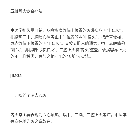
五脏降火饮食疗法
中医学把头晕目眩、咽喉疼痛等偏上位置的火爆病症叫“上焦火”，
把躁热口干、胸痹心痛等正中间位置的叫“中焦火”，把严重便秘、
尿赤等偏下位置的叫“下焦火”。又按五脏六腑通窍，把目赤肿痛称
“肝气”，鼻扇喘气称“肺火”，口腔上火称“内火”这些。依据容易上火
的不一样种类，有与之相匹配的“五脏”去火法。
[IMG2]
一、喝莲子汤去心火
内火常主要表现为五心烦热、喉干、口燥、口腔上火等症。中医学
有意在地为火之说故名。