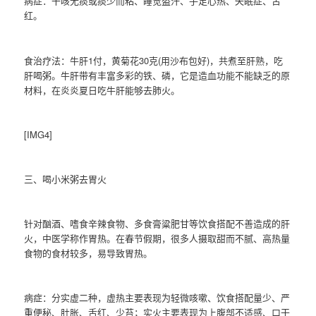
病症：干咳无痰或痰少而粘、睡觉盗汗、手足心热、失眠症、舌
红。
食治疗法：牛肝1付，黄菊花30克(用沙布包好)，共煮至肝熟，吃
肝喝粥。牛肝带有丰富多彩的铁、磷，它是造血功能不能缺乏的原
材料，在炎炎夏日吃牛肝能够去肺火。
[IMG4]
三、喝小米粥去胃火
针对酗酒、嗜食辛辣食物、多食膏粱肥甘等饮食搭配不善造成的肝
火，中医学称作胃热。在春节假期，很多人摄取甜而不腻、高热量
食物的食材较多，易导致胃热。
病症：分实虚二种，虚热主要表现为轻微咳嗽、饮食搭配量少、严
重便秘、肚胀、舌红、少苔；实火主要表现为上腹部不适感、口干