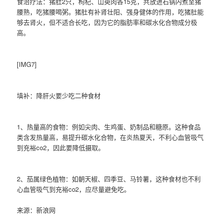
食治疗法：猪肚2只，枸杞、山萸肉各15克，共放进石锅内煮至猪
腰熟，吃猪腰喝粥。猪肚有补肾壮阳、强身健体的作用，吃猪肚能
够去肾火，但不适合长吃，因为它的脂肪率和碳水化合物成分极
高。
[IMG7]
填补：降肝火要少吃二种食材
1、热量高的食物：例如尖肉、生鸡蛋、奶制品和糖原。这种食品
类含发热量高，易提升碳水化合物，在炎热夏天，不利心血管吸气
到充裕co2，因此要降低摄取。
2、茄属绿色植物：如朝天椒、四季豆、马铃薯，这种食材也不利
心血管吸气到充裕co2，应尽量避免吃。
来源：新浪网