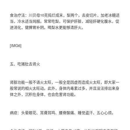
食治疗法：川贝母10克捣烂成末，梨两个，去皮切片，加老冰糖适
当，冷水适当炖服。常常吃梨，可保护肝脏，减轻肝硬化腹水，促
进消化，健脾胃补阴。喝梨水更能够清肝火。
[IMG6]
五、吃猪肚去肾火
肾脏功能一般不语火太旺，一般全是因虚而造成火太旺，即大家一
般常说的相火太旺动。此外，身体内毒素过多，并且没法排出来身
体之外，沉积在身体，也会危害肾功能。
病症：头晕眼花、耳聋耳鸣、腰脊酸痛、睡觉盗汗、五心心烦。