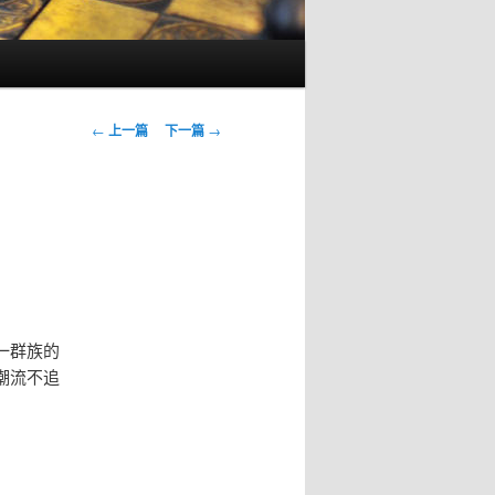
文
←
上一篇
下一篇
→
章
导
航
一群族的
潮流不追