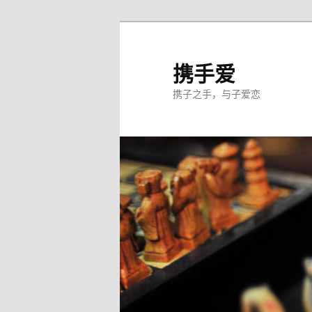
跳
至
主
携手爱
内
携子之手，与子爱恋
容
区
域