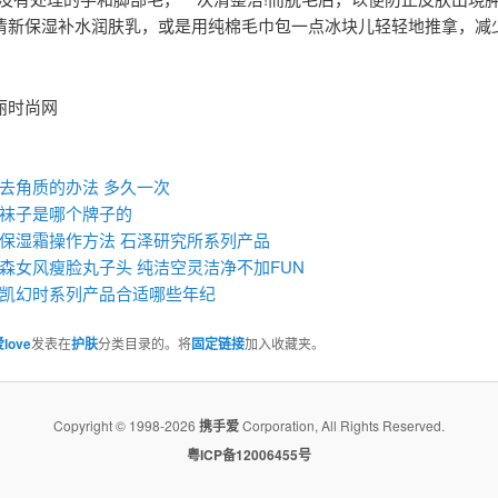
清新保湿补水润肤乳，或是用纯棉毛巾包一点冰块儿轻轻地推拿，减
丽时尚网
：
去角质的办法 多久一次
袜子是哪个牌子的
保湿霜操作方法 石泽研究所系列产品
森女风瘦脸丸子头 纯洁空灵洁净不加FUN
凯幻时系列产品合适哪些年纪
love
发表在
护肤
分类目录的。将
固定链接
加入收藏夹。
Copyright © 1998-2026
携手爱
Corporation, All Rights Reserved.
粤ICP备12006455号