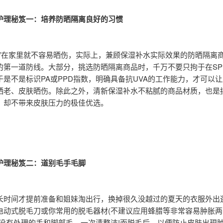
护理秘笈一：培养防晒隔离良好的习惯
宅”在家里就不容易晒伤，实际上，兼顾保湿补水实际效果的防晒隔离
的第一道防线。大部分，挑选防晒隔离商品时，千万不要只拘于在SP
于是不是标识PA或PPD指数，明确具备抗UVA的工作能力，才可以
晒老、皮肤晒伤。除此之外，清新保湿补水不粘腻的商品材质，也是
，却不带来皮肤压力的极佳优选。
护理秘笈二：道别毛手毛脚
长时间才提前准备和姐妹淘出行，换掉很久没越过的夏天的衣服外出
电动式脱毛刀或你常用的脱毛器材(不建议应用蜂腊等非常容易肿胀两
久没有处理的手和脚部毛，一次清整洁!而脱毛后，以便防止皮肤出現