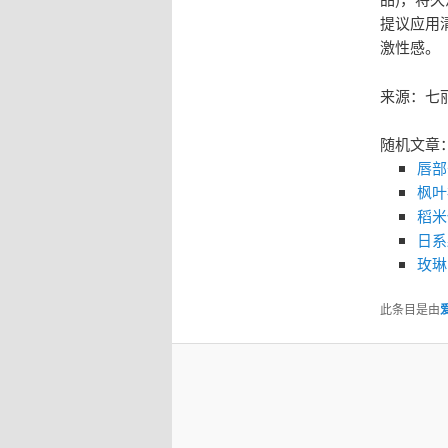
提议应用
激性感。
来源：七
随机文章
唇部
枫叶
稻米
日系
玫琳
此条目是由
爱