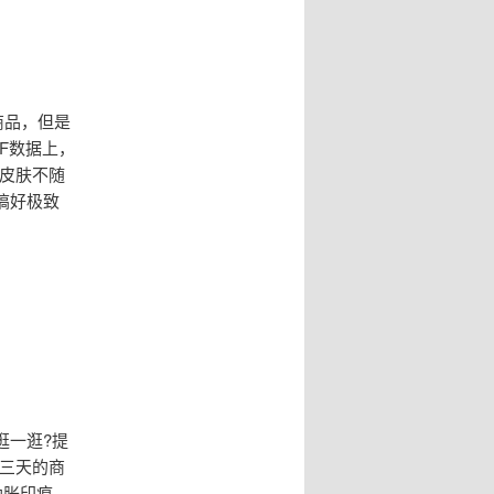
商品，但是
F数据上，
让皮肤不随
搞好极致
逛一逛?提
三天的商
肿胀印痕，