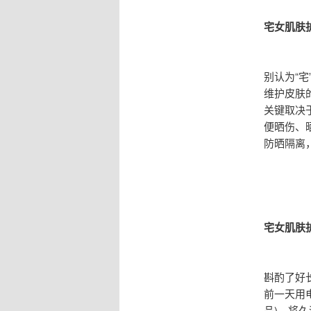
宅女肌肤
别认为“
维护皮肤
关键取决
便晒伤、
防晒隔离
宅女肌肤
斟酌了好
前一天用
品)，将