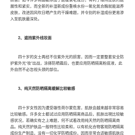
展性和紧实，而全新的补湿新成份重唤水份一氧化氮合酶就能滋养
皮肤，改进因风吹日晒产生的干躁难题，并令别的补湿成份更易渗
入至肌肤最深处。
2、遮挡紫外线妆面
四十岁的女士再经不住紫外光的损害，因而一定要整套安全防
护紫外光“妆”出战，涂搽防晒霜后，也要应用防晒隔离粉底液，此
外自然不必忽视头颈的部位。
3、纯天然防晒隔离缓解比较敏感
四十岁女性因为遭受雄性荷尔蒙危害，肌肤会越来越非常容易
比较敏感。许多女士都试过应用防晒隔离商品后，肌肤出現比较敏
感状况，若确实有之上难题，何不试着改用纯天然的防晒隔离商
品。纯天然护肤品一般特性比较柔和，以有机化合物客观防晒隔离
成份生产制造，没有一切化学防晒成份，因而非常合适敏感肌肤应