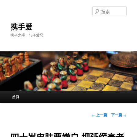
跳
至
搜
主
索
内
携手爱
容
携子之手，与子爱恋
区
域
主
首页
页
文
←
上一篇
下一篇
→
章
导
航