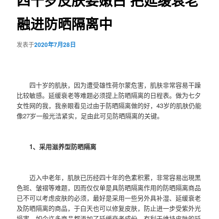
四十岁皮肤要嫩白 把延缓衰老
融进防晒隔离中
发表于
2020年7月28日
四十岁的肌肤，因为遭受雄性荷尔蒙危害，肌肤非常容易干躁
比较敏感。延缓衰老等难题必须提上防晒隔离的日程表。做为七夕
女性网的我，我亲眼看见过由于防晒隔离做的好，43岁的肌肤仍能
像27岁一般光洁紧实，足由此可见防晒隔离的关键。
1、采用滋养型防晒隔离
迈入中老年，肌肤已历经四十年的色素积累，非常容易出現黑
色斑、皱褶等难题，因而仅仅单是具防晒隔离作用的防晒隔离商品
已不可以考虑皮肤的必须，最好是采用一些另外具补湿、延缓衰老
及防晒隔离的商品，于白天也可以修复皮肤，防止进一步受紫外光
损害。如今许多商品都添加了延缓衰老成份，有利于维持皮肤的延