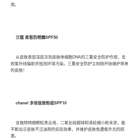
用。
兰蔻 柔皙防晒霜SPF50
从皮肤表层深层次到皮肤体细胞DNA的三重安全防护作用，击
败紫外线辐射并抵挡环境污染。三重安全防护立刻刚开始维护将来
的皮肤！
chanel 多效极致粉底SPF10
含独特特细颗粒黑云母，二氧化硅圆球和涤纶细小粉末状，能
不断出示皮肤不泛油亮的实际效果，并维护皮肤免遭紫外光的损
害。