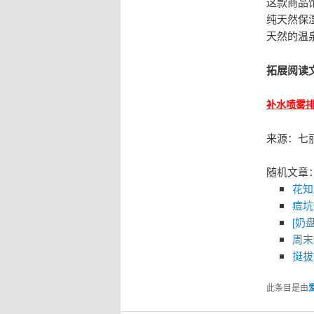
这款商品
纯天然保
天然的温
拓展阅读
补水喷雾
来源：七
随机文章
花知
痘坑
[奶
周末
挺拔
此条目是由
爱