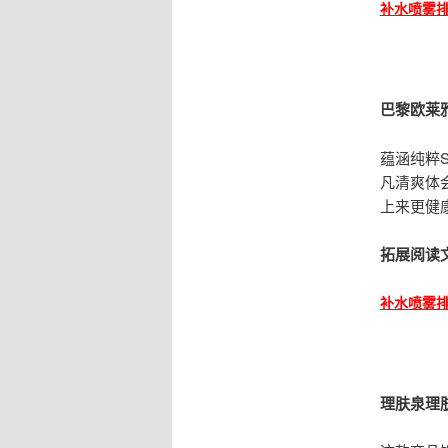
补水喷雾
巴黎欧莱
蕴涵纯粹
凡清爽体
上来更健
拓展阅读
补水喷雾
理肤泉理