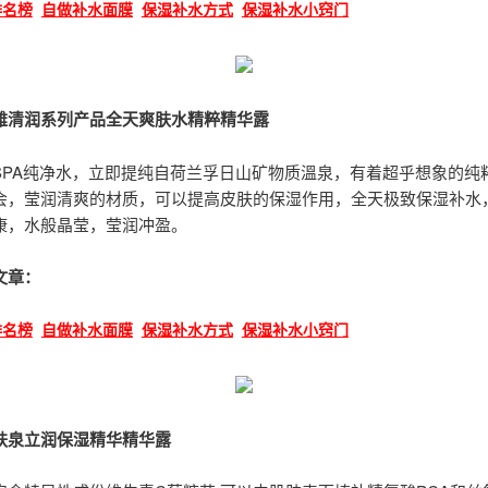
排名榜
自做补水面膜
保湿补水方式
保湿补水小窍门
雅清润系列产品全天爽肤水精粹精华露
SPA纯净水，立即提纯自荷兰孚日山矿物质溫泉，有着超乎想象的纯
会，莹润清爽的材质，可以提高皮肤的保湿作用，全天极致保湿补水
康，水般晶莹，莹润冲盈。
文章：
排名榜
自做补水面膜
保湿补水方式
保湿补水小窍门
肤泉立润保湿精华精华露