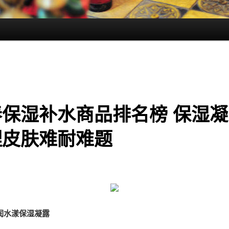
春保湿补水商品排名榜 保湿凝
理皮肤难耐难题
润水漾保湿凝露