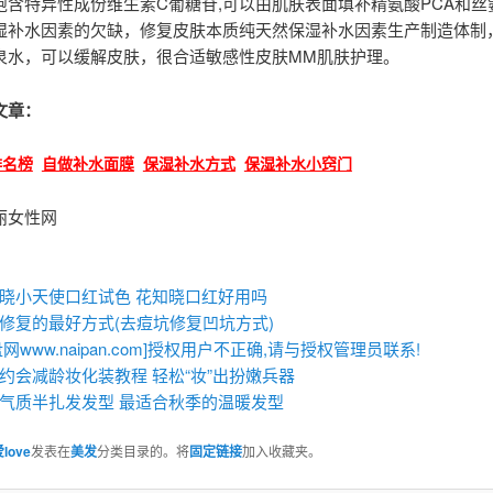
饱含特异性成份维生素C葡糖苷,可以由肌肤表面填补精氨酸PCA和丝
湿补水因素的欠缺，修复皮肤本质纯天然保湿补水因素生产制造体制
泉水，可以缓解皮肤，很合适敏感性皮肤MM肌肤护理。
文章：
排名榜
自做补水面膜
保湿补水方式
保湿补水小窍门
丽女性网
：
晓小天使口红试色 花知晓口红好用吗
修复的最好方式(去痘坑修复凹坑方式)
盘网www.naipan.com]授权用户不正确,请与授权管理员联系!
约会减龄妆化装教程 轻松“妆”出扮嫩兵器
气质半扎发发型 最适合秋季的温暖发型
love
发表在
美发
分类目录的。将
固定链接
加入收藏夹。