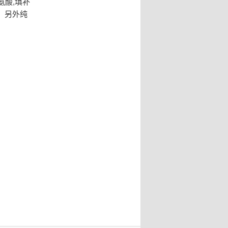
氨酸,填补
，另外纯