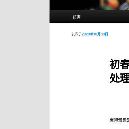
主
首页
页
发表于
2020年10月30日
初
处
露得清盈