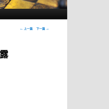
文
←
上一篇
下一篇
→
章
导
航
露