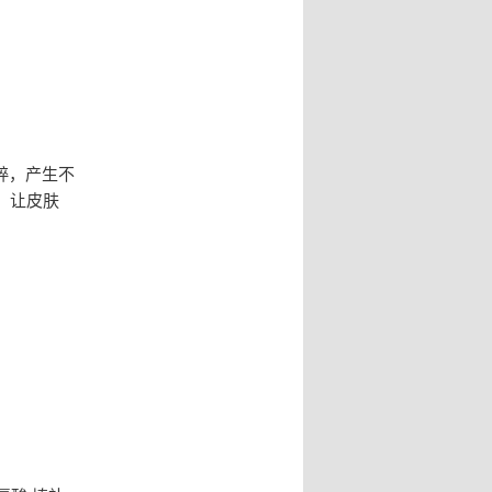
粹，产生不
，让皮肤