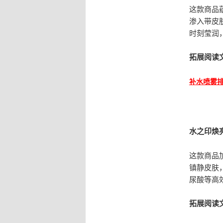
这款商品
渗入带皮
时刻莹润
拓展阅读
补水喷雾
水之印焕
这款商品
镇静皮肤
尿酸等高
拓展阅读