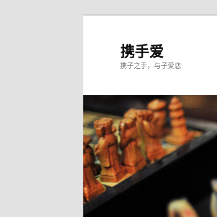
跳
至
主
携手爱
内
携子之手，与子爱恋
容
区
域