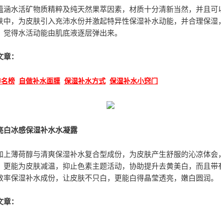
蕴涵水活矿物质精粹及纯天然果萃因素，材质十分清新当然，并且可
肤中，为皮肤引入充沛水份并激起特异性保湿补水动能，并合理保湿
，觉得水活动能由肌底液逐层弹出来。
文章：
排名榜
自做补水面膜
保湿补水方式
保湿补水小窍门
亮白冰感保湿补水水凝露
加上薄荷醇与清爽保湿补水复合型成份，为皮肤产生舒服的沁凉体会
，更能为皮肤减温，抑止色素主题活动，协助提升去黄美白，而且带
效率保湿补水成份，让皮肤不只白，更能白得晶莹透亮，嫩白圆润。
文章：