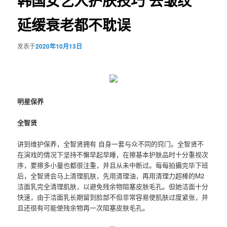
韩国女艺人护肤技巧 去皱纹
延缓衰老都不耽误
发表于
2020年10月13日
明星保养
全智贤
讲到维护保养，全智贤拥有 自身一套与众不同的窍门。全智贤不
在演戏的情况下坚持不懈早起早睡，在擦基本护肤品时十分重视次
序，要擦多小量也都很注重，并且从未中断过。每每拍攝完毕下班
后，全智贤会马上清理肌肤，先用清理油，再用清理力超棒的M2
洁面乳完全清理肌肤，以避免残余物阻塞皮肤毛孔。但她洁面十分
快速，由于洁面乳长期留到脸部不但非常容易使肌肤过度紧张，并
且还很有可能使残余物再一次阻塞皮肤毛孔。