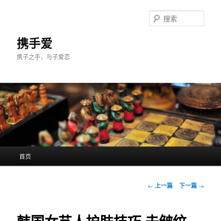
跳
至
搜
主
索
内
携手爱
容
携子之手，与子爱恋
区
域
主
首页
页
文
←
上一篇
下一篇
→
章
导
航