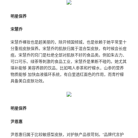
明星保养
宋慧乔
宋慧乔裸妆也是超美丽的，除开倾国倾城，也是依赖于她平常里十
分重视皮肤保养。宋慧乔的肌肤归属于混合型皮肤，有时候会长痘
痘。宋慧乔的窍门是杜绝全部对肌肤不好的食品类。例如朱古力、
可口可乐、绿茶等刺激的食品工业，宋慧乔是果断不碰的。她尤其
填补能够 美容养颜的饮品，比如喝人参茶和柠檬水，山参的营养
物质能够 加快血液循环系统，有白里透红面色的作用，而青柠檬
具备美白皮肤功效。
明星保养
尹恩惠
尹恩惠归属于比较敏感型皮肤，对护肤产品很苛刻。“品牌代言
护