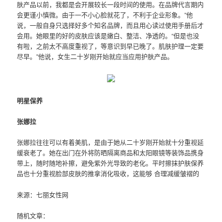
肤产品
以前，我都是会开展较长一段时间的使用。在品牌代言期内
会更谨小慎微。由于一不小心脸就花了，不利于企业形象。”他
说，一般自身只选择好多个知名品牌，而且用心读过使用手册后才
会用。她眼里的好的皮肤应该是嫩白、整洁、净透的。“但是也没
有啦，之前太不高度重视了，等意识到早已晚了。肌肤护理一定要
尽早。”他说，女生二十岁刚开始就应当应用
护肤产品
。
明星保养
张娜拉
张娜拉往往可以有着美肌，是由于她从二十岁刚开始就十分重视延
缓衰老了。她在出门在外将防晒隔离商品和太阳眼镜等装饰品携身
带上，随时随地补擦，避免紫外光导致的老化。平时擦抹护肤保养
品也十分重视脸部皮肤的推拿消化吸收，这能够 合理减缓皱褶的
来源：七丽女性网
随机文章：