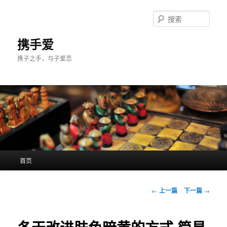
跳
至
搜
主
索
内
携手爱
容
携子之手，与子爱恋
区
域
主
首页
页
文
←
上一篇
下一篇
→
章
导
航