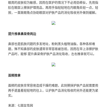
眼周的皮肤较为敏感，因而在医护的情况下不必用劲牵扯，先用指
肚在眼部上擦抹护理用品，再用手指轻轻地在内眼角处轻一点，轻
按，一直致眼角点协助眼部对护肤产品的消化吸收另外做到缓解。
提升推拿鼻梁骨两边
鼻部也是肌肤问题的多发地址，粉刺黑头植物油脂，各种各样难
题，殊不知鼻部的皮肤通常非常容易被忽视，因而在早上涂擦护肤
产品时，能够 提升鼻梁骨
护肤产品
消化吸收，左右推拿就可以。
面颊推拿
面颊的皮肤非常容易造成干躁的难题，此刻擦抹护肤产品就需要用
两手遮盖着轻轻地的往上，让
护肤产品
消化吸收的另外还能更为紧
实。
来源：七丽女性网