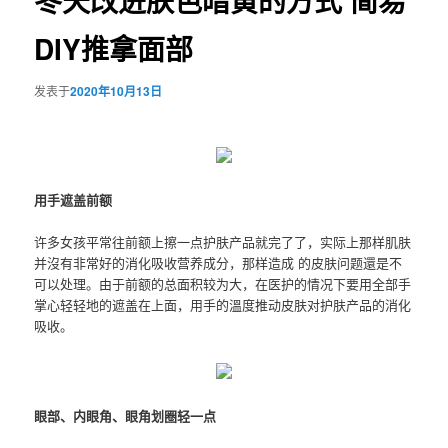
冬天改进肤色暗黄的方式 简易
DIY推拿面部
发表于
2020年10月13日
用手遮盖前额
许多女孩平常往前额上擦一点护肤产品就完了了，实际上那样肌肤
并沒有非常好的消化吸收营养成分，那样造成 的皮肤问题還是不
可以处理。由于前额的总面积较为大，在医护的情况下要用全部手
掌心轻轻地的遮盖在上面，用手的溫度推动皮肤对
护肤产品
的消化
吸收。
眼部、内眼角、眼角划圈轻一点