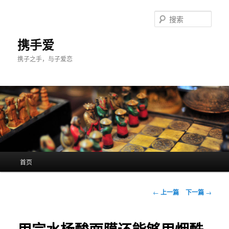
跳
至
搜
主
索
内
携手爱
容
携子之手，与子爱恋
区
域
主
首页
页
文
←
上一篇
下一篇
→
章
导
航