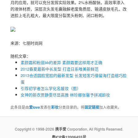
月的应用，就可以充分发挥实际效果。2%水杨酸钠，高效率渗入
的液体材质，深层次头发毛囊融解老废角质层、输通皮肤毛孔，改
进脸上毛孔粗大，最大限度分裂黑头粉刺、闭口粉刺。
来源：七丽时尚网
随机文章：
素颜霜和粉底bb的差异 素颜霜要这样用才正确
2012春夏最新中长发型 打造日系唯美新鲜范
2013合适圆脸宽脸的最新发型 长发短发巧借留海打造细巧脸
蛋
引荐初学者怎么学化名媛妆（图）
女神的新衣贾静雯尽显高雅 林珍娜张馨予拼减龄妆
此条目是由
爱love
发表在
彩妆
分类目录的。将
固定链接
加入收藏夹。
Copyright © 1998-2026
携手爱
Corporation, All Rights Reserved.
粤ICP备12006455号