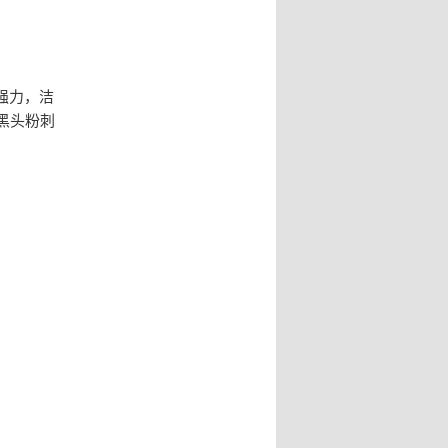
强力，洁
黑头粉刺