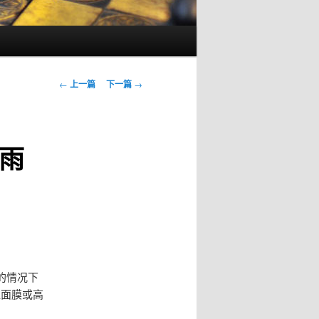
文
←
上一篇
下一篇
→
章
导
航
雨
的情况下
湿面膜或高