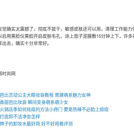
发觉确实太震撼了，彻底不拔干，敏感皮肤还可以用，清理工作能力
以后用熏脸仪熏脸开启皮肤毛孔，涂上茄子泥膜敷15分钟上下，许多
浮出去，确实十分非常好。
丽时尚网
：
芭比灵动公主大眼妆容教程 营建萌系魅力女神
香甜芭比妆容 瞬间变身萌系萌少女
火锅店季如何祛痘的方法小窍门 要是热辣不必脸上痘痘
打底卸不洁净会怎样
牌子的卸妆水最好用 好不好用看评测