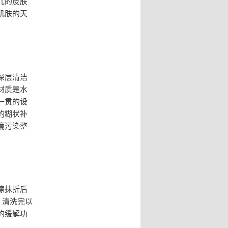
儿的皮肤
肌肤的天
深层清洁
材质是水
一贯的设
的糊状补
境污染整
擦抹折后
。清洗完以
的缓解功