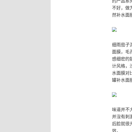
的产品系
不好，做
然补水面
细雨茄子
面膜，毛
感细密的
计风格，
水面膜对
罐补水面
味道并不
并沒有刺
后脸就很
效。