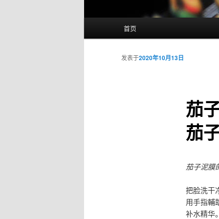
主
首页
页
发表于
2020年10月13日
茄
茄
茄子泥膜
把脸洗干
用手指輔
补水精华