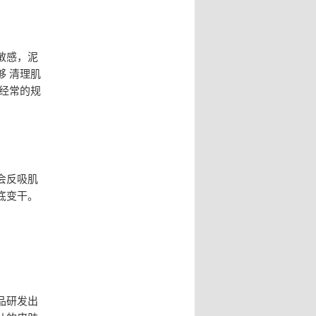
敏感，泥
 清理肌
经常的规
会反吸肌
底变干。
品研发出