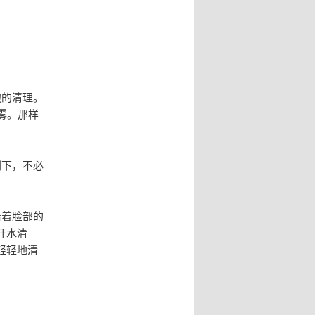
边的清理。
雾。那样
刮下，不必
沿着脸部的
开水清
轻轻地清