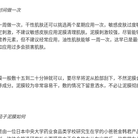
时间做一次
一周做一次，干性肌肤还可以挑选两个星期应用一次，敏感皮肤过度
定刺激，不建议敏感皮肤应用泥膜清理肌肤。泥膜刺激较强，尽管能够
营养元素，但不建议经常应用，油性肌肤能够 一周一次，这早已是最
如应用过多会损害肌肤。
膜一般敷十五到二十分钟就可以，要尽早将泥从脸部刮下，不然泥膜
养成分。泥膜较为非常容易干，敷的情况下留意洒水，不必让泥膜彻
茄子泥膜如何
是由一位日本中央大学药业食品类学校研究生在学的小爸爸金韩君产