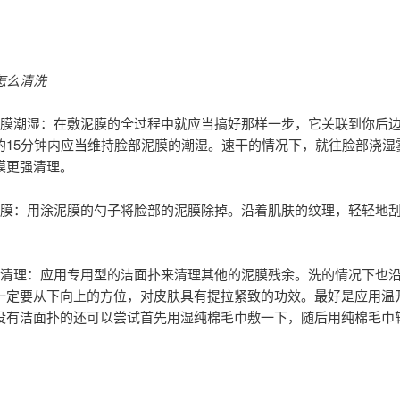
怎么清洗
泥膜潮湿：在敷泥膜的全过程中就应当搞好那样一步，它关联到你后
的15分钟内应当维持脸部泥膜的潮湿。速干的情况下，就往脸部浇湿
膜更强清理。
泥膜：用涂泥膜的勺子将脸部的泥膜除掉。沿着肌肤的纹理，轻轻地
扑清理：应用专用型的洁面扑来清理其他的泥膜残余。洗的情况下也
一定要从下向上的方位，对皮肤具有提拉紧致的功效。最好是应用温
没有洁面扑的还可以尝试首先用湿纯棉毛巾敷一下，随后用纯棉毛巾