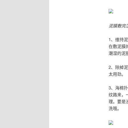
泥膜敷完
1、维持
在敷泥膜
潮湿的泥
2、除掉
太用劲。
3、海棉
纹路来，
理。要是
洗哦。