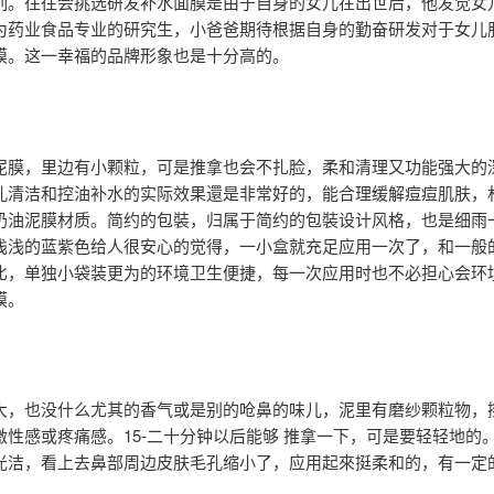
列。往往会挑选研发补水面膜是由于自身的女儿在出世后，他发觉女
为药业食品专业的研究生，小爸爸期待根据自身的勤奋研发对于女儿
膜。这一幸福的品牌形象也是十分高的。
泥膜，里边有小颗粒，可是推拿也会不扎脸，柔和清理又功能强大的
孔清洁和控油补水的实际效果還是非常好的，能合理缓解痘痘肌肤，
奶油泥膜材质。简约的包裝，归属于简约的包裝设计风格，也是细雨
浅浅的蓝紫色给人很安心的觉得，一小盒就充足应用一次了，和一般
比，单独小袋装更为的环境卫生便捷，每一次应用时也不必担心会环
膜。
大，也没什么尤其的香气或是别的呛鼻的味儿，泥里有磨纱颗粒物，
激性感或疼痛感。15-二十分钟以后能够 推拿一下，可是要轻轻地的
光洁，看上去鼻部周边皮肤毛孔缩小了，应用起來挺柔和的，有一定