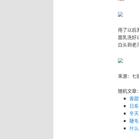
用了以后
面乳洗好
白头到老
来源：七
随机文章
香甜
日系
冬天
睫毛
什么