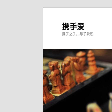
跳
至
主
携手爱
内
携子之手，与子爱恋
容
区
域