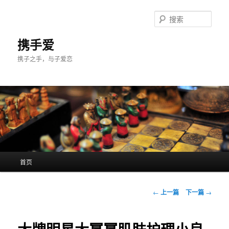
跳
至
搜
主
索
内
携手爱
容
携子之手，与子爱恋
区
域
主
首页
页
文
←
上一篇
下一篇
→
章
导
航