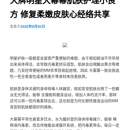
大牌明星大幂幂肌肤护理小良
方 修复柔嫩皮肤心经络共享
发表于
2020年9月30日
明星护肤一般都是会留意严重便秘的难题，由于假如肠油不尽早排
出来身体得话，会导致内毒素挤压成型，肌肤会出現黯淡黄点等难
题，乃至经常便秘的MM非常容易起痘哦，因此 大幂幂一般会挑选
吃一些全麦面包或者燕麦片等食材来改善肤质。
肌肤是身体关键的身体排毒人体器官，假如发觉肌肤出現了一些黯
淡无光得话，能够 去慢跑和健身运动，增加人体的流汗率，那样
还可以将一些内毒素排出去，这也就是为何长期性
健身运动
的MM
身型和肌肤都很好的缘故。
大幂幂
平常也喜爱多饮水，水为最好是的身体排毒媒介，能够 稀
释液内毒素，而且伴随着血液循环系统，把内毒素带去。每日一定