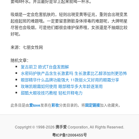
要喝8杯水。并且最好是早上起来就喝一杯水。
吸烟是一定会危害肌肤的，轻则出現变黄等征兆，重则会出現变黑
起痘起斑的难题哦。一定要留意肺脏身体排毒的难题呢，大牌明星
尽管也会吸烟，可是他们都很会维护保养哦，女孩還是不抽烟比较
好呢。
来源：七丽女性网
随机文章：
复古前卫 欧式T台盘发图解
水密码护肤产品含生长激素吗 生长激素比乙醇添加剂更恐怖
眼部精华什么品牌功能强大 11款挺火又好用的眼霜分享
玫琳凯眼霜如何使用 眼部精华多大年龄逐渐用
甜酷大眼妆技巧教程 轻松开释电力
此条目是由
爱love
发表在
彩妆
分类目录的。将
固定链接
加入收藏夹。
Copyright © 1998-2026
携手爱
Corporation, All Rights Reserved.
粤ICP备12006455号