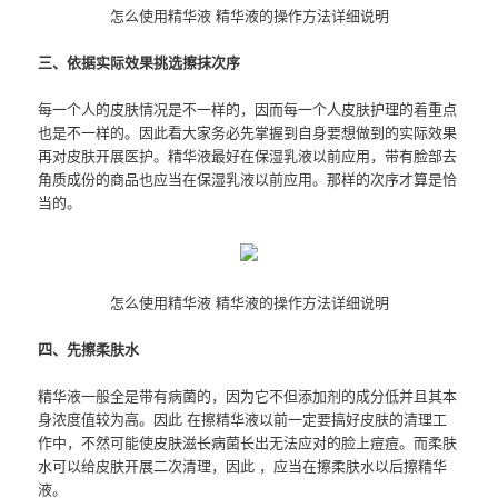
怎么使用精华液 精华液的操作方法详细说明
三、依据实际效果挑选擦抹次序
每一个人的皮肤情况是不一样的，因而每一个人皮肤护理的着重点
也是不一样的。因此看大家务必先掌握到自身要想做到的实际效果
再对皮肤开展医护。精华液最好在保湿乳液以前应用，带有脸部去
角质成份的商品也应当在保湿乳液以前应用。那样的次序才算是恰
当的。
怎么使用精华液 精华液的操作方法详细说明
四、先擦柔肤水
精华液一般全是带有病菌的，因为它不但添加剂的成分低并且其本
身浓度值较为高。因此 在擦精华液以前一定要搞好皮肤的清理工
作中，不然可能使皮肤滋长病菌长出无法应对的脸上痘痘。而柔肤
水可以给皮肤开展二次清理，因此 ，应当在擦柔肤水以后擦精华
液。