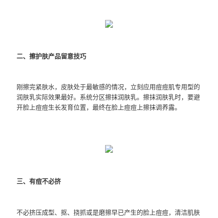
二、擦护肤产品留意技巧
刚擦完紧肤水，皮肤处于最敏感的情况，立刻应用痘痘肌专用型的
润肤乳实际效果最好。系统分区擦抹润肤乳。擦抹润肤乳时，要避
开脸上痘痘生长发育位置，最终在脸上痘痘上擦抹调养露。
三、有痘不必挤
不必挤压成型、抠、挠抓或是磨擦早已产生的脸上痘痘，清洁肌肤