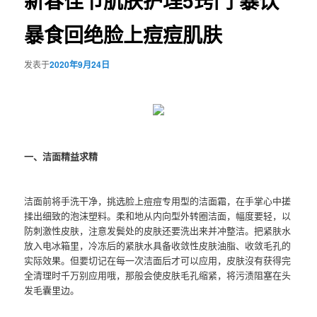
新春佳节肌肤护理5窍门 暴饮
暴食回绝脸上痘痘肌肤
发表于
2020年9月24日
一、洁面精益求精
洁面前将手洗干净，挑选脸上痘痘专用型的洁面霜，在手掌心中搓
揉出细致的泡沫塑料。柔和地从内向型外转圈洁面，幅度要轻，以
防刺激性皮肤，注意发鬓处的皮肤还要洗出来并冲整洁。把紧肤水
放入电冰箱里，冷冻后的紧肤水具备收敛性皮肤油脂、收敛毛孔的
实际效果。但要切记在每一次洁面后才可以应用，皮肤沒有获得完
全清理时千万别应用哦，那般会使皮肤毛孔缩紧，将污渍阻塞在头
发毛囊里边。