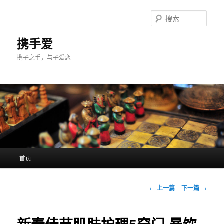
跳
至
搜
主
索
内
携手爱
容
携子之手，与子爱恋
区
域
主
首页
页
文
←
上一篇
下一篇
→
章
导
航