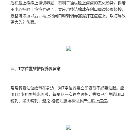
后在脸上痘痘上擦调养露，有利于操纵脸上痘痘的恶化趋势。倘若
不小心把脸上痘痘弄破了，要应用整洁棉球在创口周边轻度轻按，
吸整洁浓血以后，马上将闭口粉刺调养露擦抹在痘痘上，以防导致
更大的外伤面。
四、T字位置维护保养要留意
常常将吸油位纸带在身边，对T字位置要立即汲取不必要油脂。应
用T区专用型补水面膜，每星期一次独立医护，拔掉已产生的闭口
粉刺、黑头粉刺，避免 植物油脂堆积过多产生脸上痘痘。