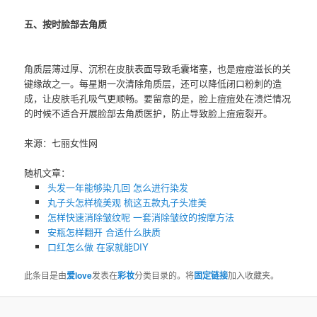
五、按时脸部去角质
角质层薄过厚、沉积在皮肤表面导致毛囊堵塞，也是痘痘滋长的关
键缘故之一。每星期一次清除角质层，还可以降低闭口粉刺的造
成，让皮肤毛孔吸气更顺畅。要留意的是，脸上痘痘处在溃烂情况
的时候不适合开展脸部去角质医护，防止导致脸上痘痘裂开。
来源：七丽女性网
随机文章：
头发一年能够染几回 怎么进行染发
丸子头怎样梳美观 梳这五款丸子头准美
怎样快速消除皱纹呢 一套消除皱纹的按摩方法
安瓶怎样翻开 合适什么肤质
口红怎么做 在家就能DIY
此条目是由
爱love
发表在
彩妆
分类目录的。将
固定链接
加入收藏夹。