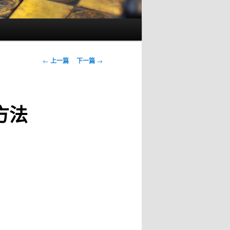
文
←
上一篇
下一篇
→
章
导
航
方法