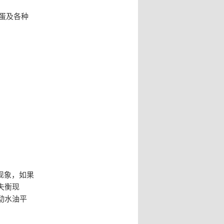
蛋及各种
现象，如果
失衡现
动水油平