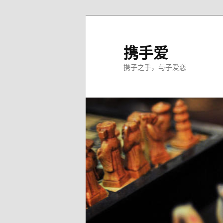
跳
至
主
携手爱
内
携子之手，与子爱恋
容
区
域