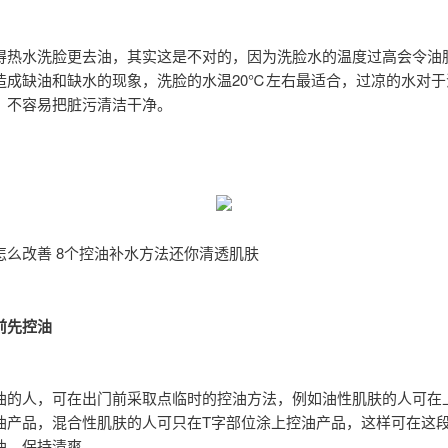
得热水洗脸更去油，其实这是不对的，因为洗脸水的温度过高会令油
造成缺油和缺水的现象，洗脸的水温20℃左右最适合，过凉的水对于
，不容易把脏污清洁干净。
怎么改善 8个控油补水方法还你清透肌肤
前先控油
油的人，可在出门前采取点临时的控油方法，例如油性肌肤的人可在
油产品，混合性肌肤的人可只在T字部位涂上控油产品，这样可在这
油，保持清爽。