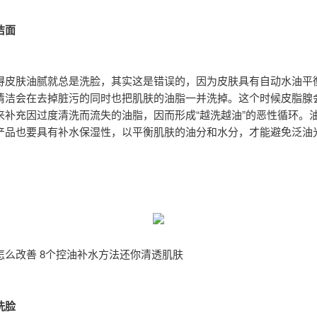
洁面
得皮肤油腻就总是洗脸，其实这是错误的，因为皮肤具有自动水油平
清洁会在去掉脏污的同时也把肌肤的油脂一并洗掉。这个时候皮脂腺
来补充因过度清洗而流失的油脂，因而形成“越洗越油”的恶性循环。
产品也要具有补水保湿性，以平衡肌肤的油分和水分，才能避免泛油
怎么改善 8个控油补水方法还你清透肌肤
洗脸