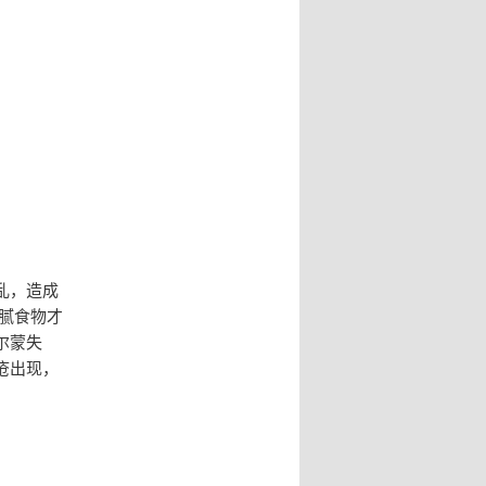
乱，造成
腻食物才
尔蒙失
疮出现，