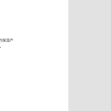
的保湿产
。