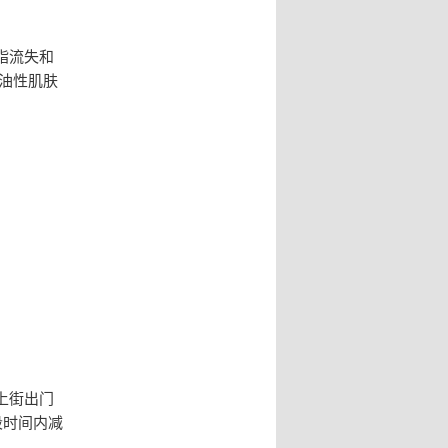
脂流失和
油性肌肤
上街出门
段时间内减