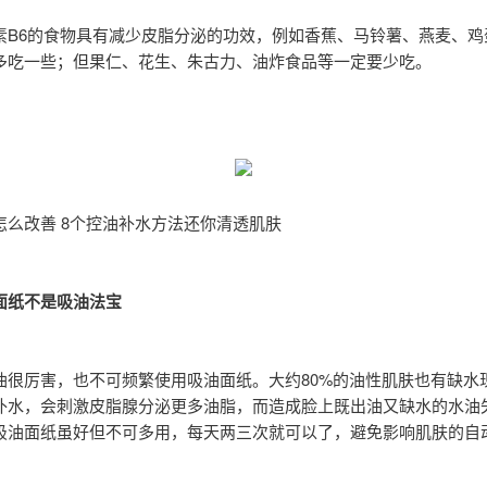
素B6的食物具有减少皮脂分泌的功效，例如香蕉、马铃薯、燕麦、鸡
多吃一些；但果仁、花生、朱古力、油炸食品等一定要少吃。
怎么改善 8个控油补水方法还你清透肌肤
面纸不是吸油法宝
油很厉害，也不可频繁使用吸油面纸。大约80%的油性肌肤也有缺水
补水，会刺激皮脂腺分泌更多油脂，而造成脸上既出油又缺水的水油
吸油面纸虽好但不可多用，每天两三次就可以了，避免影响肌肤的自