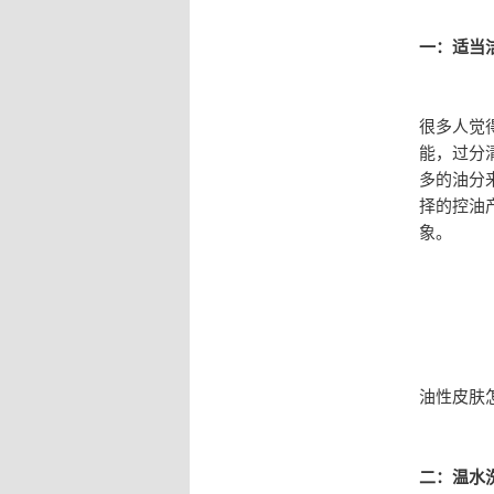
一：适当
很多人觉
能，过分
多的油分
择的控油
象。
油性皮肤
二：温水