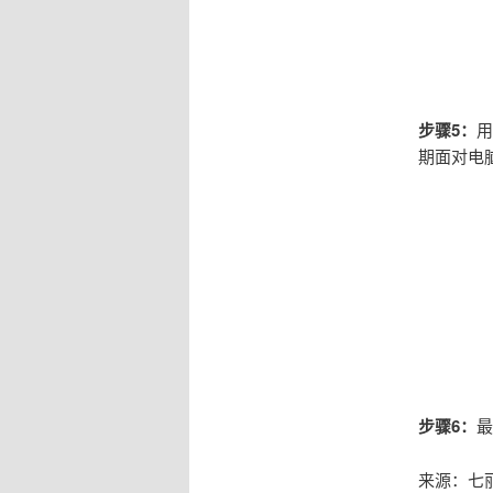
步骤5：
用
期面对电
步骤6：
最
来源：七