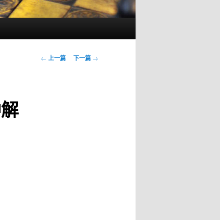
文
←
上一篇
下一篇
→
章
导
航
钟解