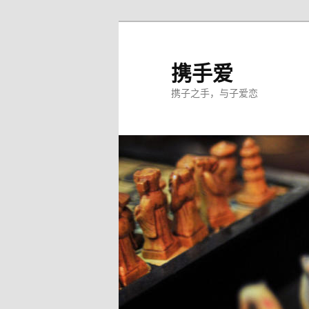
跳
至
主
携手爱
内
携子之手，与子爱恋
容
区
域