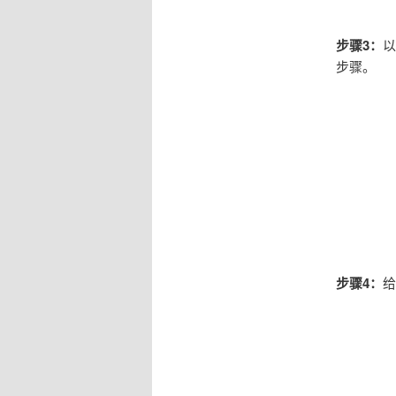
步骤3：
以
步骤。
步骤4：
给