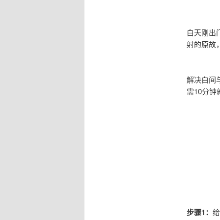
白天刚出
射的原故
解决白间
需10分
步骤1：
给