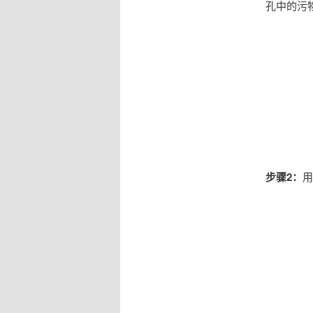
孔中的污
步骤2：
用