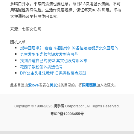
多喝白开水。平常的清洁也要注意，每日2-3次用温水洁面，不可
用强碱性香皂洗脸。生活作息要规律，保证每天8小时睡眠。坚持
大便通畅及早扫除体内毒素。
来源：七丽女性网
随机文章：
想学画眉毛？ 看看《如懿传》的各位娘娘都是怎么画眉的
男生发型阳光帅气短发发型有哪些
找到合适自己的发型 其实也没有那么难
花西子散粉怎么挑选色号
DIY公主头扎法教程 日系香甜爆点发型
此条目是由
爱love
发表在
美发
分类目录的。将
固定链接
加入收藏夹。
Copyright © 1998-2026
携手爱
Corporation, All Rights Reserved.
粤ICP备12006455号