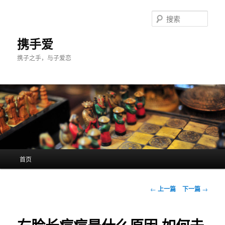
跳
至
搜
主
索
内
携手爱
容
携子之手，与子爱恋
区
域
主
首页
页
文
←
上一篇
下一篇
→
章
导
航