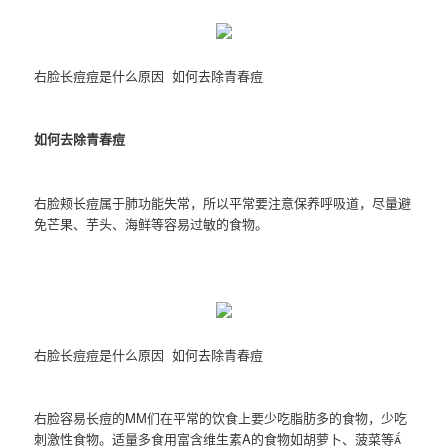
右脸长痘痘是什么原因 如何去除青春痘
如何去除青春痘
右脸颊长痘属于肺功能失常，所以平常要注意保养呼吸道，尽量避
免芒果、芋头、海鲜等容易过敏的食物。
右脸长痘痘是什么原因 如何去除青春痘
右脸容易长痘的MM们在平常的饮食上要少吃脂肪多的食物，少吃
刺激性食物。适量多食用富含维生素A的食物如胡萝卜、菠菜等