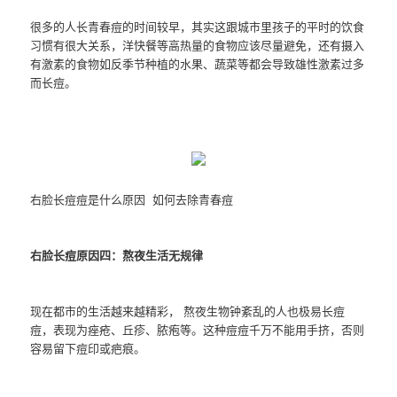
很多的人长青春痘的时间较早，其实这跟城市里孩子的平时的饮食
习惯有很大关系，洋快餐等高热量的食物应该尽量避免，还有摄入
有激素的食物如反季节种植的水果、蔬菜等都会导致雄性激素过多
而长痘。
右脸长痘痘是什么原因 如何去除青春痘
右脸长痘原因四：熬夜生活无规律
现在都市的生活越来越精彩， 熬夜生物钟紊乱的人也极易长痘
痘，表现为痤疮、丘疹、脓疱等。这种痘痘千万不能用手挤，否则
容易留下痘印或疤痕。