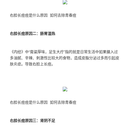
右脸长痘痘是什么原因 如何去除青春痘
右脸长痘原因二：肠胃湿热
《内经》中“膏粱厚味，足生大疔”指的就是日常生活中如果摄入过
多油腻、辛辣、刺激性比较大的食物，造成皮脂分泌过多而引起皮
肤炎症。导致右脸上长痘。
右脸长痘痘是什么原因 如何去除青春痘
右脸长痘原因三：肾阴不足