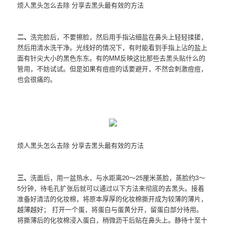
烦人黑头怎么去除 分享去黑头最有效的方法
二、
洗完脸后，不要擦脸，然后用手指沾细盐在鼻头上轻轻揉搓，
然后用清水洗干净。光线好的情况下，有时能看到手指上沾的盐上
面有针尖大小的黑色东东。有的MM反映这比那些去黑头贴什么的
管用，不妨试试。但是如果有痘痘的话要避开，不然会刺激痘痘，
也会很痛的。
烦人黑头怎么去除 分享去黑头最有效的方法
三、
洗面后，用一盆热水，与水距离20～25厘米蒸脸，蒸脸约3～
5分钟，待毛孔扩张后就可以通过以下方法来彻底的去黑头。接着
准备好清洁的化妆棉，将原本厚厚的化妆棉撕开成为较薄的薄片，
越薄越好； 打开一个蛋，将蛋白与蛋黄分开，留蛋白部分待用。
将撕薄后的化妆棉浸入蛋白，稍微沥干后贴在鼻头上。静待十至十