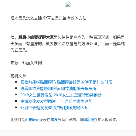
烦人黑头怎么去除 分享去黑头最有效的方法
七、最后小编要提醒大家
黑头往往是痤疮的一种表现形式，如果黑
头多而且有痤疮的，就要按照治疗痤疮的方法处理了，而不是单纯
的去黑头。
来源：七丽女性网
随机文章：
画妆前能够贴面膜吗 贴面膜最好是的時间是什么时候
眼唇卸妆液能够卸脸吗 卸妆油能够去黑头吗
2018女生盛行发型 2018女生发型盛行趋势剖析
中短发烫发发型图片 十一月日本发型趋势
齐肩中长短发发型 女神们独爱的诱人风
此条目是由
爱love
发表在
美发
分类目录的。将
固定链接
加入收藏夹。