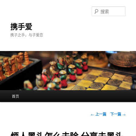
跳
至
搜
主
索
内
携手爱
容
携子之手，与子爱恋
区
域
主
首页
页
文
←
上一篇
下一篇
→
章
导
航