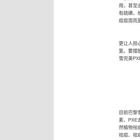
用，甚至
有硫磺、
痘痘周而
更让人担
复。要摆
雪完美P
目前巴黎
素、PX
然植物祛
祛痘、祛