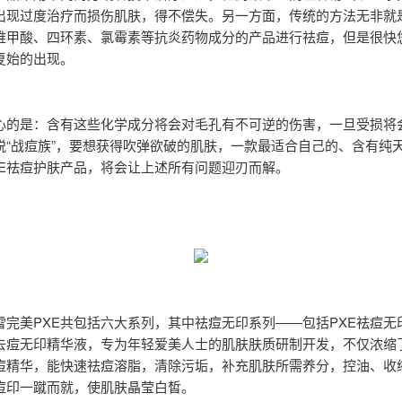
出现过度治疗而损伤肌肤，得不偿失。另一方面，传统的方法无非就
维甲酸、四环素、氯霉素等抗炎药物成分的产品进行祛痘，但是很快
复始的出现。
心的是：含有这些化学成分将会对毛孔有不可逆的伤害，一旦受损将
脱“战痘族”，要想获得吹弹欲破的肌肤，一款最适合自己的、含有纯
XE祛痘护肤产品，将会让上述所有问题迎刃而解。
雪完美PXE共包括六大系列，其中祛痘无印系列——包括PXE祛痘无
E去痘无印精华液，专为年轻爱美人士的肌肤肤质研制开发，不仅浓缩
痘精华，能快速祛痘溶脂，清除污垢，补充肌肤所需养分，控油、收
痘印一蹴而就，使肌肤晶莹白皙。