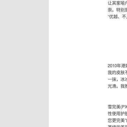
让其家喻
崇。特别
“优越、
2010
我的皮肤
一抹，冰
光滑。我
雪完美(
性使用护
您更完美
兼修的美