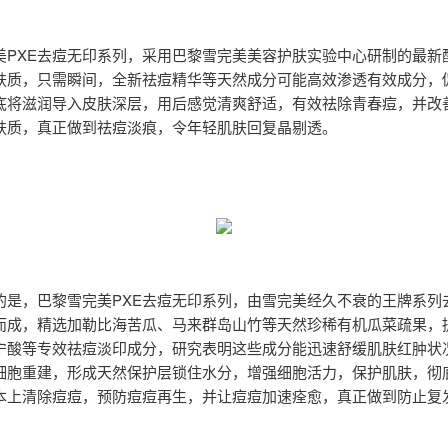
美PXE去痘无印系列，采用巴黎雪完美美容护肤实验中心研制的最新
肤质，只需瞬间，全新祛痘精华等天然成分可能高效渗透有效成分，
底将滋润导入皮肤深层，用后感觉清爽舒适，有效祛除青春痘，并改
肤质，真正做到祛痘淡痕，令年轻肌肤回复晶剔透。
的是，巴黎雪完美PXE去痘无印系列，由雪完美经久不衰的王牌系列
而成，精选加勒比海苦瓜、马来群岛山竹等天然珍稀有机瓜菜疏果，
宁酸等专效祛痘淡印成分，研究表明这些成分能迅速舒缓肌肤红肿状
细胞重建，形成天然保护层锁住水分，增强细胞活力，保护肌肤，彻
本上清除痘痘，预防痘痘再生，并让痘痘加速痊愈，真正做到防止复