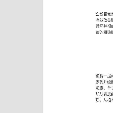
全新雪完
有效改善
循环并彻
痕的粗糙
值得一提
系列升级
瓜素、单
肌肤表皮
质，从根