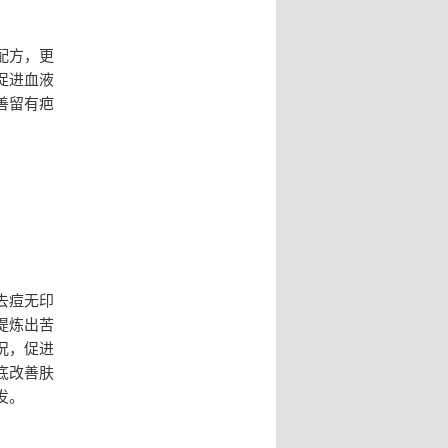
配方，更
促进血液
善留有疤
去痘无印
提炼出苦
况，促进
底改善肤
发。