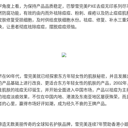
学角度上看，为保持产品品质稳定，巴黎雪完美PXE去痘无印系列尽
然防腐功能，有效的由内而外祛除痘痘、粉刺、痤疮以及防止痘痘肌
皮肤修复受损细胞，及时供给皮肤细胞水份。祛痘、修复、补水三重
快，让患者彻底祛除痘痘，摆脱痘痘烦恼。
早在90年代，雪完美就已经探索东方年轻女性的肌肤秘密，并且发展
的产品基础上进行改良、更适合东方年轻女性的肌肤的产品，2002年
性肌肤的祛痘无印诞生，并开始全面进入中国市场，产品以祛痘为主
的祛痘淡痕效果，不仅在中国内地、港澳及东南亚地区屡获殊荣，而
者的心里，赢得市场好评如潮，成为经久不衰的王牌产品。
缔造无数美丽传奇的全球知名护肤品牌，雪完美连续7年赞助香港小