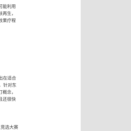
可能利用
肤再生，
效果疗程
出在适合
，针对东
打概念，
且还很快
姐竞选大赛