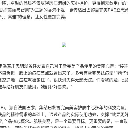
户晓，卓越的品质不仅赢得历届港姐的衷心拥护，更得到无数用户的
是以“美丽与智慧”为主题的香港小姐，更传达出巴黎雪完美PXE立志
不凡、高雅”的理念，让女性更加完美。
年港姐季军庄思明就曾经发表自己对于雪完美产品使用的美丽心得：“接
不堪负担，脸上的痘痘差点就冒出来了，多亏有雪完美祛痘无印精华
冰凉凉地，痘痘就被镇住了，很快消失得无影无踪。你看我的脸，没
推荐给好朋友们使用，她们都好喜欢。”
PXE)，源自法国巴黎，集结巴黎雪完美美容护肤中心多年的科技力量
肤品的精神需求的基础上，通过产品的实际使用功效，支撑 “效果更
”的产品核心概念。肌肤美丽，是一个重要目标，更重要的是，一直致
丽观念，帮助年轻女性挖掘自身的潜力，焕发由内而外的美丽。