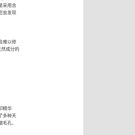
是采用含
您会发现
会难以修
天然成分的
印精华
了多种天
缩毛孔、