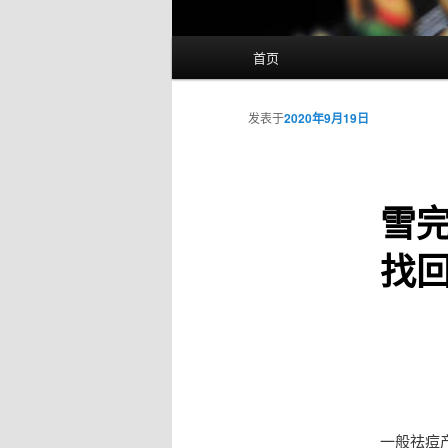
主
首页
页
发表于
2020年9月19日
雪
找
一般祛痘