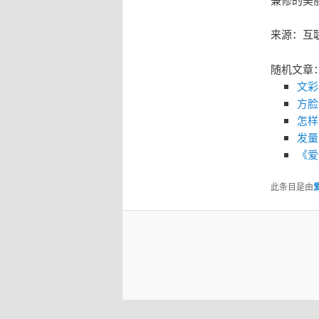
来源：互
随机文章
文彩
方脸
怎样
发量
《爱
此条目是由
爱