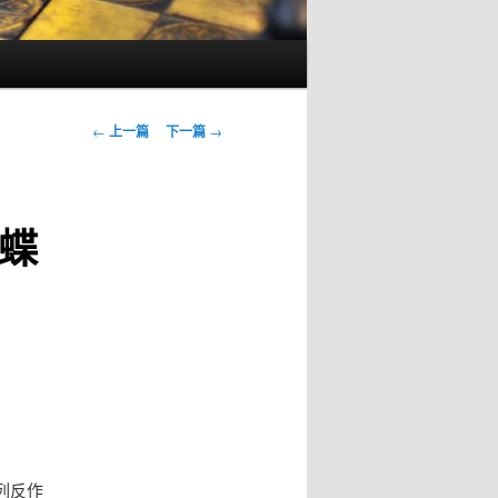
文
←
上一篇
下一篇
→
章
导
航
蝶
列反作