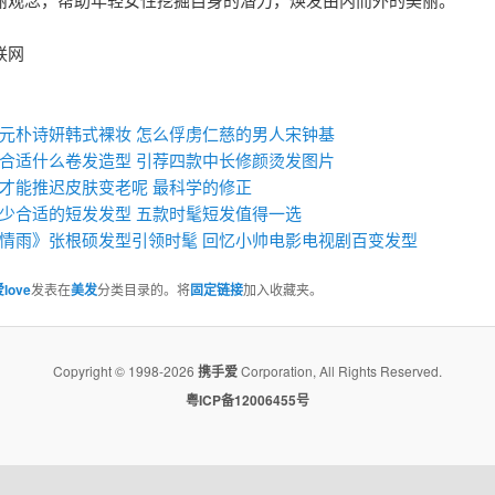
联网
：
元朴诗妍韩式裸妆 怎么俘虏仁慈的男人宋钟基
合适什么卷发造型 引荐四款中长修颜烫发图片
才能推迟皮肤变老呢 最科学的修正
少合适的短发发型 五款时髦短发值得一选
情雨》张根硕发型引领时髦 回忆小帅电影电视剧百变发型
love
发表在
美发
分类目录的。将
固定链接
加入收藏夹。
Copyright © 1998-2026
携手爱
Corporation, All Rights Reserved.
粤ICP备12006455号