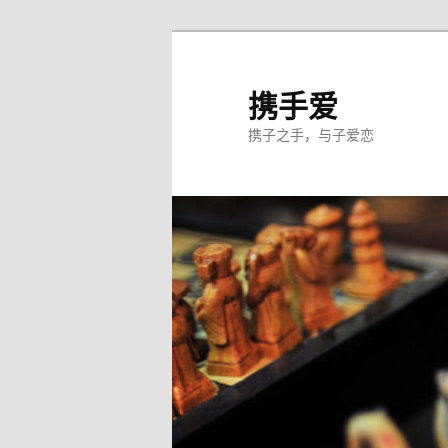
跳
至
主
携手爱
内
携子之手，与子爱恋
容
区
域