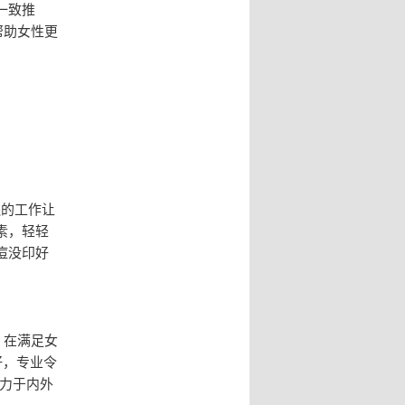
一致推
帮助女性更
连的工作让
素，轻轻
痘没印好
，在满足女
好，专业令
力于内外