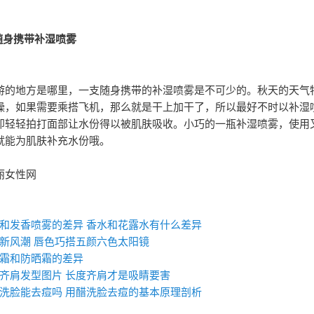
6：随身携带补湿喷雾
游的地方是哪里，一支随身携带的补湿喷雾是不可少的。秋天的天气
燥，如果需要乘搭飞机，那么就是干上加干了，所以最好不时以补湿
即轻轻拍打面部让水份得以被肌肤吸收。小巧的一瓶补湿喷雾，使用
就能为肌肤补充水份哦。
丽女性网
：
和发香喷雾的差异​ 香水和花露水有什么差异
新风潮 唇色巧搭五颜六色太阳镜
霜和防晒霜的差异
齐肩发型图片 长度齐肩才是吸睛要害
洗脸能去痘吗 用醋洗脸去痘的基本原理剖析