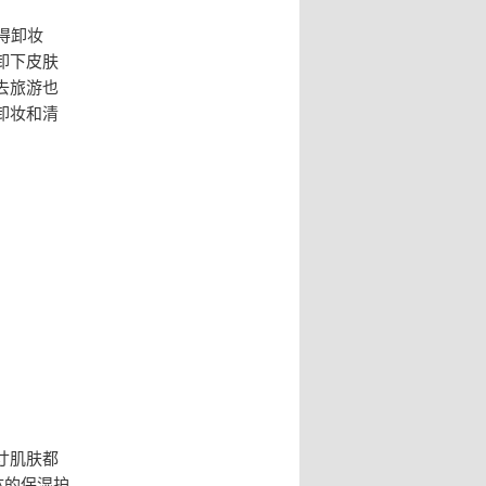
得卸妆
卸下皮肤
去旅游也
卸妆和清
寸肌肤都
体的保湿护