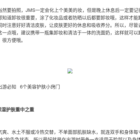
当然要拍照，JMS一定会化上个美美的妆，但是晚上休息后一定要记
都知道卸妆很重要，涂了化妆品或者防晒以后都要卸妆哦，这样才能
同时注意好好清洁皮肤，让皮肤更好的休息和吸收养分。所以，尽管
这一点哦，建议携带一瓶集卸妆和清洁于一体的洗面奶，这样就可以
，很方便哦。
出游必知 6个美容护肤小窍门
3：保湿护肤重中之重
气爽、水土不服或冷热交替，不单面部肌肤缺水，就连双手和身体每
缺水”的告急状态，所以最好就是在出游时带备一支适用于脸部以及身