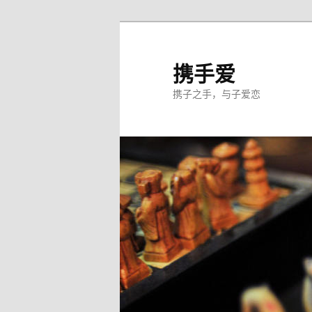
跳
至
主
携手爱
内
携子之手，与子爱恋
容
区
域