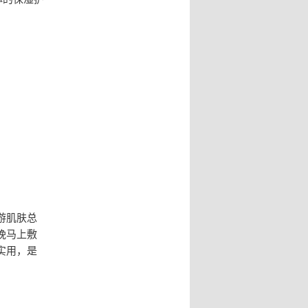
游肌肤总
晚马上敷
实用，是