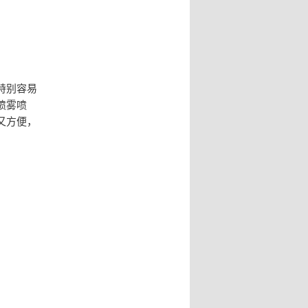
特别容易
喷雾喷
又方便，