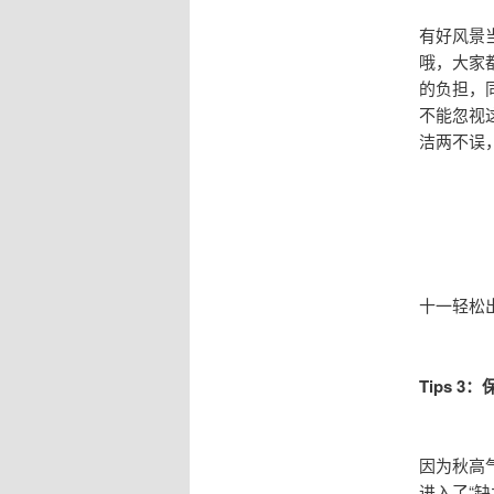
有好风景
哦，大家
的负担，
不能忽视
洁两不误
十一轻松
Tips 
因为秋高
进入了“