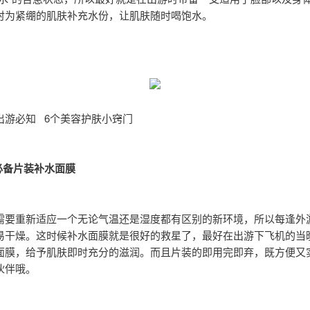
时为紧绷的肌肤补充水份，让肌肤随时喝饱水。
出游必知 6个美容护肤小窍门
4：必备片装补水面膜
需要重新适应一个无论气温还是湿度都有区别的新环境，所以每逢外
易干燥。这时候补水面膜就是很好的救星了，最好在出游下飞机的当
面膜，给予肌肤即时充分的滋润。而且片装的即用完即弃，既方便又
伙伴哦。