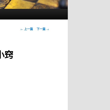
文
←
上一篇
下一篇
→
章
导
航
小窍