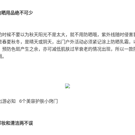
1：防晒用品绝不可少
的时候不要以为秋天阳光不是太大，就不用防晒哦，紫外线随时侵害
是春夏秋冬，是晴天或阴天，出门户外活动必须紧记涂上防晒乳霜，
，预防色斑产生之余，亦可减低肌肤过早衰老的情况出现，所以一款
哦。
出游必知 6个美容护肤小窍门
2：卸妆和清洁两不误