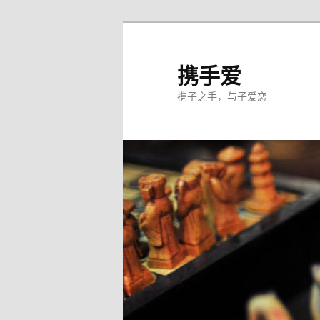
跳
至
主
携手爱
内
携子之手，与子爱恋
容
区
域