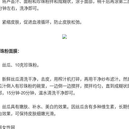
：将芦荟汁、面粉和珍珠粉拌和成糊状，涂于面部，稍干后再涂第二
0分钟左右，洗净即可。
：紧缩皮肤，促进血液循环，防止皮肤松弛。
珍珠粉面膜：
：丝瓜、10克珍珠粉。
：新鲜丝瓜清洗干净，去皮，用榨汁机打碎，再用干净纱布滤汁。然
瓜汁倒入有珍珠粉的碗里，一边倒一边搅拌，搅拌均匀，直到成糊状
，15分钟-20分钟，温水清洗干净即可。
：丝瓜具有嫩肤、补水、美白的效果。因丝瓜含有多种维生素，长期
白效果，可保持皮肤细嫩光滑。
丽女性网