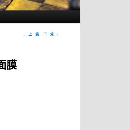
文
←
上一篇
下一篇
→
章
导
航
面膜