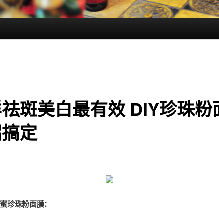
祛斑美白最有效 DIY珍珠粉
招搞定
蜂蜜珍珠粉面膜：