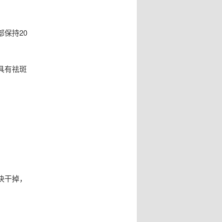
保持20
具有祛斑
快干掉，