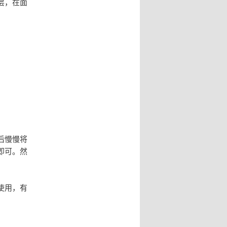
层，在面
后慢慢将
即可。然
使用，有