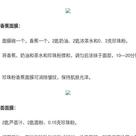
粉香蕉面膜：
：面膜碗一个，香蕉一个，2匙奶油、2匙浓茶水和0．3克珍珠粉。
：将香蕉、奶油和茶水和珍珠粉搅和，调匀后涂抹于面部，10—20分
：珍珠粉香蕉面膜可消除皱纹，保持肌肤光泽。
芦荟面膜：
2匙芦荟汁、2匙面粉、0.15克珍珠粉。