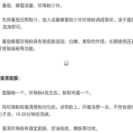
：番茄、蜂蜜适量、珍珠粉少许。
：先将番茄压榨取汁，加入适量蜂蜜和少许珍珠粉调成膏状，涂于面部
钟，洗净即可。
：番茄蜂蜜珍珠粉具有使皮肤滋润、白嫩、柔软的作用，长期使用还
疗皮肤痤疮等功能。
粉蛋清面膜：
：面膜碗一个，珍珠粉4克左右，新鲜鸡蛋一个。
：将珍珠粉和蛋清搅和均匀后，涂到脸上，尽量涂厚一点，不然会很
子涂，15-20分钟后洗掉。
：蛋清珍珠粉有镇定肌肤、控油祛痘，嫩肤等功效。