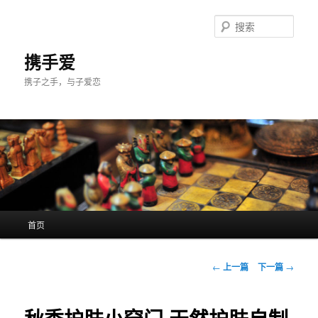
跳
至
搜
主
索
内
携手爱
容
携子之手，与子爱恋
区
域
主
首页
页
文
←
上一篇
下一篇
→
章
导
航