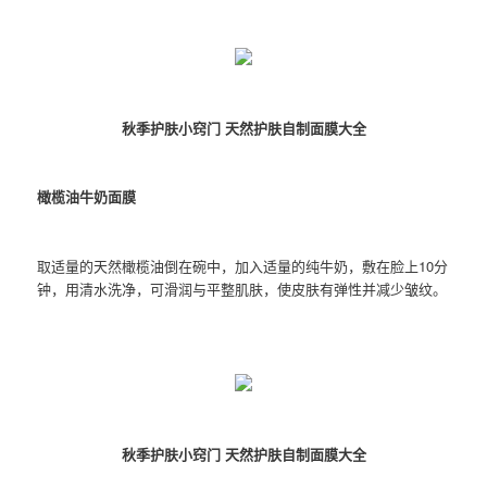
秋季护肤小窍门 天然护肤自制面膜大全
橄榄油牛奶面膜
取适量的天然橄榄油倒在碗中，加入适量的纯牛奶，敷在脸上10分
钟，用清水洗净，可滑润与平整肌肤，使皮肤有弹性并减少皱纹。
秋季护肤小窍门 天然护肤自制面膜大全