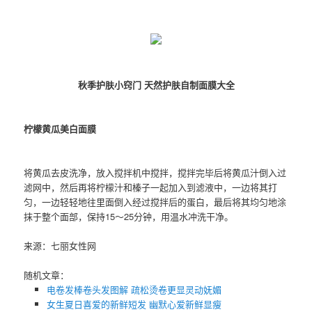
秋季护肤小窍门 天然护肤自制面膜大全
柠檬黄瓜美白面膜
将黄瓜去皮洗净，放入搅拌机中搅拌，搅拌完毕后将黄瓜汁倒入过
滤网中，然后再将柠檬汁和榛子一起加入到滤液中，一边将其打
匀，一边轻轻地往里面倒入经过搅拌后的蛋白，最后将其均匀地涂
抹于整个面部，保持15～25分钟，用温水冲洗干净。
来源：七丽女性网
随机文章：
电卷发棒卷头发图解 疏松烫卷更显灵动妩媚
女生夏日喜爱的新鲜短发 幽默心爱新鲜显瘦