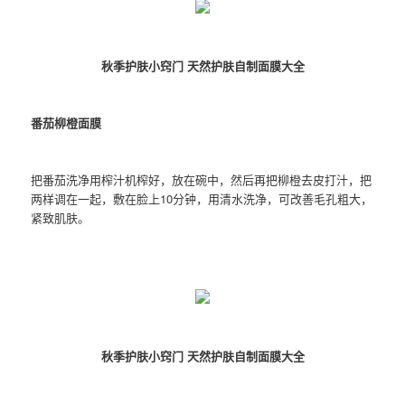
秋季护肤小窍门 天然护肤自制面膜大全
番茄柳橙面膜
把番茄洗净用榨汁机榨好，放在碗中，然后再把柳橙去皮打汁，把
两样调在一起，敷在脸上10分钟，用清水洗净，可改善毛孔粗大，
紧致肌肤。
秋季护肤小窍门 天然护肤自制面膜大全