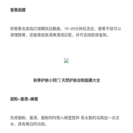
香蕉面膜
将香蕉去皮捣烂成糊状后敷面，15~20分钟后洗去，香蕉不但可以
清理肠胃，还能使皮肤清爽滑润白皙，并可去除脸部雀斑。
秋季护肤小窍门 天然护肤自制面膜大全
面粉+蛋清+蜂蜜
先将面粉、蛋清、面粉同时倒入碗里搅拌 若太黏的话再加一点点
水，具有美白的功效。