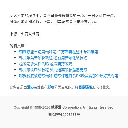
女人不老的秘诀中，营养早餐是很重要的一项。一日之计在于晨，
身体机能刚刚苏醒，正需要用丰富的营养来补充活力。
来源：七丽女性网
随机文章：
颈霜哪些年纪用最好是 千万不要在这个年龄层用
韩式唯美新娘妆教程 超有用新娘化装技巧
植发是永久性的吗 植发要剪发吗
韩式眼妆画法教程 派对迷离眼妆魅惑无限
哪款粉底液遮瑕最好 遮瑕保湿日系PK欧美看那个最好又有用
此条目是由
爱love
发表在
彩妆
分类目录的。将
固定链接
加入收藏夹。
Copyright © 1998-2026
携手爱
Corporation, All Rights Reserved.
粤ICP备12006455号