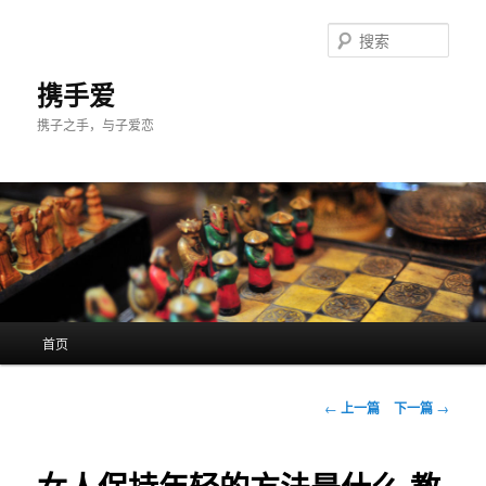
跳
至
搜
主
索
内
携手爱
容
携子之手，与子爱恋
区
域
主
首页
页
文
←
上一篇
下一篇
→
章
导
航