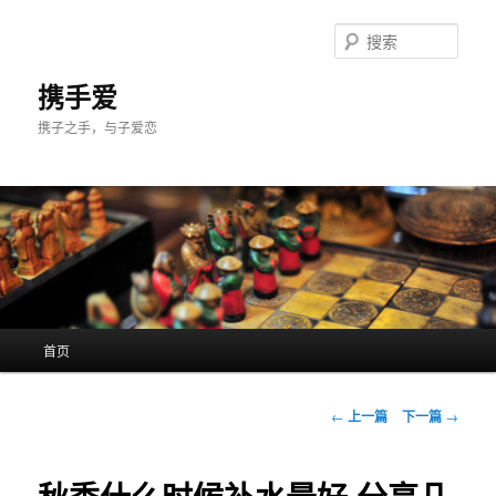
跳
至
搜
主
索
内
携手爱
容
携子之手，与子爱恋
区
域
主
首页
页
文
←
上一篇
下一篇
→
章
导
航