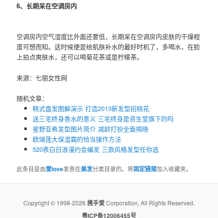
6、长期呆在空调房内
空调房内空气湿度比外面还要低，长期呆在空调房内皮肤的干燥程
度可想而知。这时候便是给肌肤补水的最好时机了，多喝水，在脸
上拍点爽肤水，还可以喝菊花茶或是柠檬茶。
来源：七丽女性网
随机文章：
韩式盘发图解演示 打造2013新发型招桃花
送三宅终身香水的意义 ​三宅终身是资生堂旗下的吗
星野亚希发型图片简介 减龄打扮全面揭晓
欧瑞莲大保湿霜的恰当操作方法
520表白日浪漫约会编发 三款风格发型任你选
此条目是由
爱love
发表在
美发
分类目录的。将
固定链接
加入收藏夹。
Copyright © 1998-2026
携手爱
Corporation, All Rights Reserved.
粤ICP备12006455号