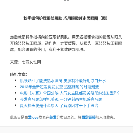
秋季如何护理眼部肌肤 巧用
眼霜
赶走黑眼圈（图）
最后就是将手指横向按压眼部肌肤。用无名指和食指的指腹从眼头
开始轻轻按压眼部，动作也一定要缓慢，从眼头一直轻轻按压到眼
尾，配合
眼霜
的使用，有利于紧致眼部肌肤。
来源：七丽女性网
随机文章：
肌肤晒红了能洗热水澡吗 皮肤制冷最好用凉白开水
2013年最新短发烫发发型 追逐结尾的时髦潮流
电影《左耳》全国公映 人气女主陈都灵关晓彤纯洁发型PK
长发高马尾怎样扎美观 一分钟刻画生机感高马尾
夏天掉头发是什么原因 了解原因才干下手医治
此条目是由
爱love
发表在
美发
分类目录的。将
固定链接
加入收藏夹。