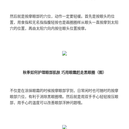
然后就是按摩眼部的穴位，动作一定要轻缓。首先是按眼头的位
置，用食指和无名指指腹轻按也是画圈圈样从眼头一直按摩到太阳
穴的位置，再由太阳穴向内按往眼头位置按摩。
秋季如何护理眼部肌肤 巧用
眼霜
赶走黑眼圈（图）
不仅是在涂抹
眼霜
的时候按摩眼部学到，日常闲时也可随时的按摩
眼部穴位，有利于消除
黑眼圈
噢。然后就是用双手手心轻轻按压眼
部，用手心的温度可以改善眼部浮肿问题哦。