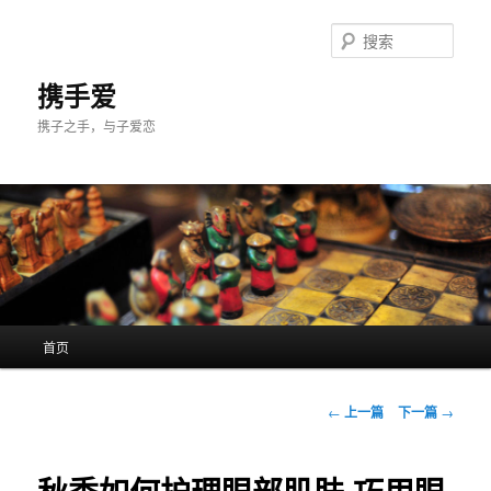
跳
至
搜
主
索
内
携手爱
容
携子之手，与子爱恋
区
域
主
首页
页
文
←
上一篇
下一篇
→
章
导
航