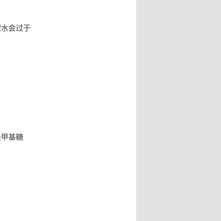
檬水会过于
羟甲基糖