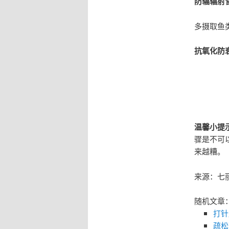
防辐辐射
多摄取鱼
抗氧化防
温馨小提
骤是不可
来越糟。
来源：七
随机文章
打针
疏松