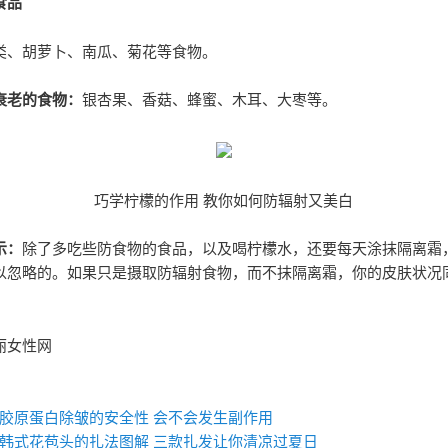
食品
类、胡萝卜、南瓜、菊花等食物。
衰老的食物：
银杏果、香菇、蜂蜜、木耳、大枣等。
巧学柠檬的作用 教你如何防辐射又美白
示：
除了多吃些防食物的食品，以及喝柠檬水，还要每天涂抹隔离霜
以忽略的。如果只是摄取防辐射食物，而不抹隔离霜，你的皮肤状况
丽女性网
：
胶原蛋白除皱的安全性 会不会发生副作用
韩式花苞头的扎法图解 三款扎发让你清凉过夏日