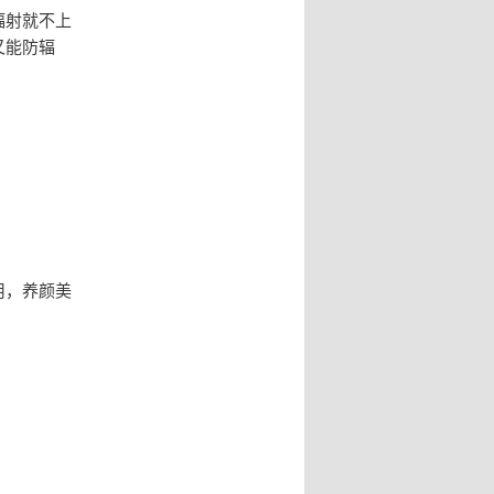
辐射就不上
又能防辐
用，养颜美