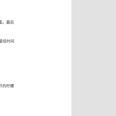
蜜。最后
最佳时间
开的柠檬