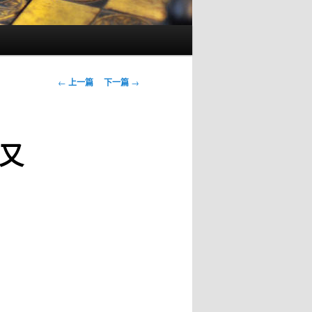
文
←
上一篇
下一篇
→
章
导
航
又