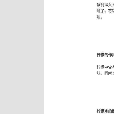
辐射是女
班了，有
射。
柠檬的作
柠檬中含
肤。同时
柠檬水的