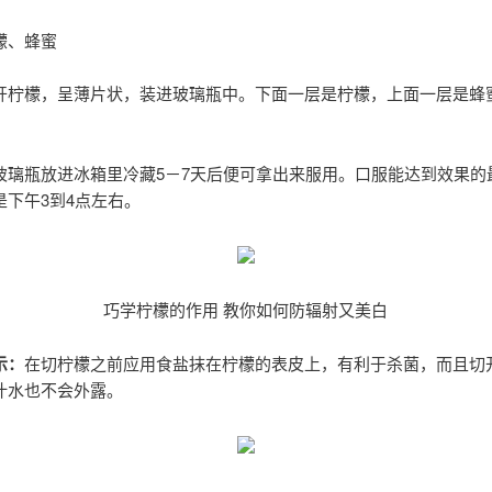
檬、蜂蜜
开柠檬，呈薄片状，装进玻璃瓶中。下面一层是柠檬，上面一层是蜂
玻璃瓶放进冰箱里冷藏5－7天后便可拿出来服用。口服能达到效果的
是下午3到4点左右。
巧学柠檬的作用 教你如何防辐射又美白
示：
在切柠檬之前应用食盐抹在柠檬的表皮上，有利于杀菌，而且切
汁水也不会外露。