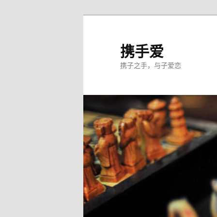
跳
至
主
携手爱
内
携子之手，与子爱恋
容
区
域