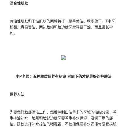
混合性肌肤
有油性肌肤和干性肌肤的两种特征，夏季偏油，秋冬偏干。T字区
和额头容易冒油，两边脸颊和脸边缘区就容易干燥，而且常长粉
刺。
小P老师：五种肤质保养有秘诀 对症下药才是最好的护肤法
保养方法
先要做好脸部清洁工作，然后控制出油量多的区域的油脂分泌，着
重控油补水，脸颊和脸部边缘区要着重补水保湿，滋润干燥的部
位。建议选择补水控油的啫喱霜，不仅能保湿补水还能修复受损肌