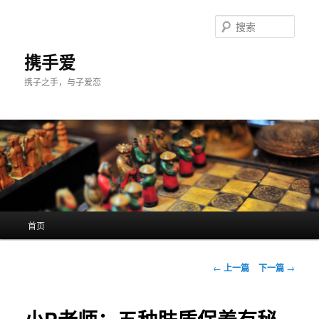
跳
至
搜
主
索
内
携手爱
容
携子之手，与子爱恋
区
域
主
首页
页
文
←
上一篇
下一篇
→
章
导
航