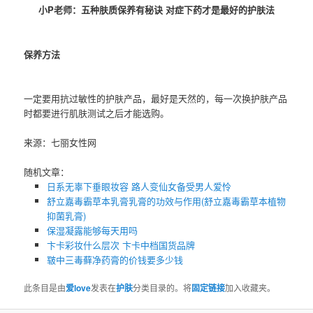
小P老师：五种肤质保养有秘诀 对症下药才是最好的护肤法
保养方法
一定要用抗过敏性的护肤产品，最好是天然的，每一次换护肤产品
时都要进行肌肤测试之后才能选购。
来源：七丽女性网
随机文章：
日系无辜下垂眼妆容 路人变仙女备受男人爱怜
舒立嘉毒霸草本乳膏乳膏的功效与作用(舒立嘉毒霸草本植物
抑菌乳膏)
保湿凝露能够每天用吗
卞卡彩妆什么层次 卞卡中档国货品牌
皲中三毒藓净药膏的价钱要多少钱
此条目是由
爱love
发表在
护肤
分类目录的。将
固定链接
加入收藏夹。