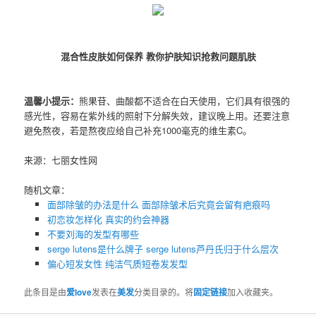
混合性皮肤如何保养 教你护肤知识抢救问题肌肤
温馨小提示：
熊果苷、曲酸都不适合在白天使用，它们具有很强的
感光性，容易在紫外线的照射下分解失效，建议晚上用。还要注意
避免熬夜，若是熬夜应给自己补充1000毫克的维生素C。
来源：七丽女性网
随机文章：
面部除皱的办法是什么 面部除皱术后究竟会留有疤痕吗
初恋妆怎样化 真实的约会神器
不要刘海的发型有哪些
serge lutens是什么牌子 ​serge lutens芦丹氏归于什么层次
偏心短发女性 纯洁气质短卷发发型
此条目是由
爱love
发表在
美发
分类目录的。将
固定链接
加入收藏夹。