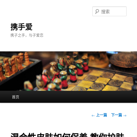
跳
至
搜
主
索
内
携手爱
容
携子之手，与子爱恋
区
域
主
首页
页
文
←
上一篇
下一篇
→
章
导
航