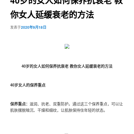
40岁的女人如何保养抗衰老 教
你女人延缓衰老的方法
发表于
2020年9月18日
40岁的女人如何保养抗衰老 教你女人延缓衰老的方法
40岁女人的保养重点
保养重点：
滋润、抗老、双重防护。通过这三个保养重点，可以让
肌肤摆脱暗沉、干燥和细纹，让肌肤保持住年轻的状态。