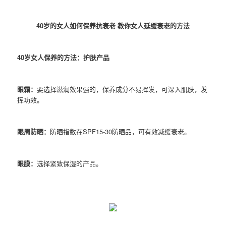
40岁的女人如何保养抗衰老 教你女人延缓衰老的方法
40岁女人保养的方法：护肤产品
眼霜：
要选择滋润效果强的，保养成分不易挥发，可深入肌肤，发
挥功效。
眼周防晒：
防晒指数在SPF15-30防晒品，可有效减缓衰老。
眼膜：
选择紧致保湿的产品。