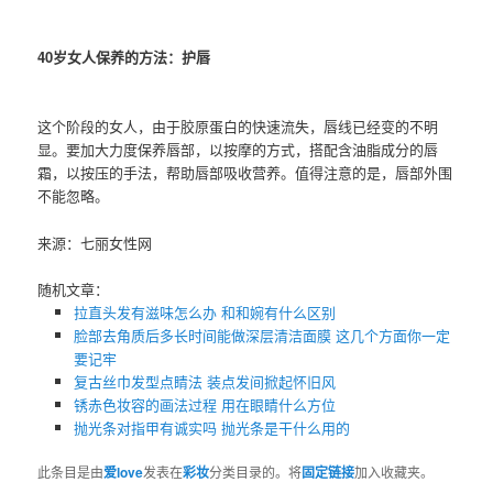
40岁女人保养的方法：护唇
这个阶段的女人，由于胶原蛋白的快速流失，唇线已经变的不明
显。要加大力度保养唇部，以按摩的方式，搭配含油脂成分的唇
霜，以按压的手法，帮助唇部吸收营养。值得注意的是，唇部外围
不能忽略。
来源：七丽女性网
随机文章：
拉直头发有滋味怎么办 和和婉有什么区别
脸部去角质后多长时间能做深层清洁面膜 这几个方面你一定
要记牢
复古丝巾发型点睛法 装点发间掀起怀旧风
锈赤色妆容的画法过程 用在眼睛什么方位
抛光条对指甲有诚实吗 ​抛光条是干什么用的
此条目是由
爱love
发表在
彩妆
分类目录的。将
固定链接
加入收藏夹。