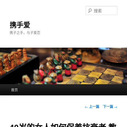
跳
至
搜
主
索
内
携手爱
容
携子之手，与子爱恋
区
域
主
首页
页
文
←
上一篇
下一篇
→
章
导
航