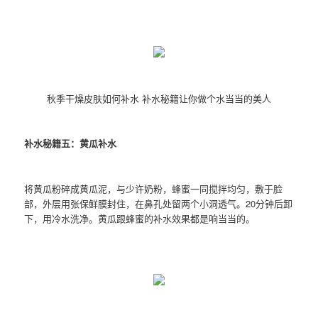
秋季干燥皮肤如何补水 补水秘籍让你做个水当当的美人
补水秘籍五：黄瓜补水
将黄瓜粉碎成黄瓜泥，与少许奶粉，蜂蜜一同搅拌均匀，敷于脸
部，外层用张保鲜膜封住，在鼻孔处留两个小洞透气。20分钟后卸
下，用冷水洗净。黄瓜跟蜂蜜的补水效果都是响当当的。