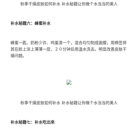
秋季干燥皮肤如何补水 补水秘籍让你做个水当当的美人
补水秘籍六：蜂蜜补水
蜂蜜一匙、奶粉少许、鸡蛋清一个，混合均匀制成面膜，用棉签将
其在脸上涂上薄薄一层，２０分钟后用温水洗去。明显改善皮肤干
燥问题。
秋季干燥皮肤如何补水 补水秘籍让你做个水当当的美人
补水秘籍七：补水吃出来