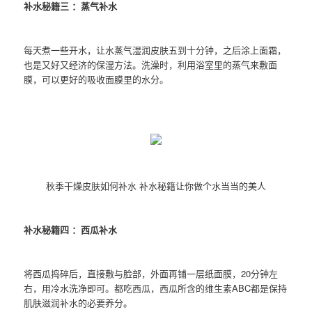
补水秘籍三 ：蒸气补水
每天煮一些开水，让水蒸气湿润皮肤五到十分钟，之后涂上面霜，
也是又好又经济的保湿方法。洗澡时，利用浴室里的蒸气来敷面
膜，可以更好的吸收面膜里的水分。
秋季干燥皮肤如何补水 补水秘籍让你做个水当当的美人
补水秘籍四 ：西瓜补水
将西瓜捣碎后，直接敷与脸部，外面再铺一层纸面膜，20分钟左
右，用冷水洗净即可。都吃西瓜，西瓜所含的维生素ABC都是保持
肌肤滋润补水的必要养分。