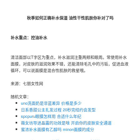
秋季如何正确补水保湿 油性干性肌肤你补对了吗
补水重点：控油补水
清洁面部以T字区为重点，补水滋润注重两颊和眼周。常使用补水
面膜，对皮肤的滋润效果不错，还能清除毛孔中的污垢，促进血液
循环，可以说面膜是混合性肌肤的救星哦。
来源：七丽女性网
随机文章：
uno洗面奶是非蓝差异 价格是多少
日系香甜公主扎发过程 20秒完结约会发型
spcpuru眼膜怎样用 合适什么年纪
薇女坊导进晶露的功效是啥 开启你的皮肤安全通道
蜜浓补水面膜有乙醇吗 minon面膜的成分