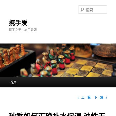
跳
至
搜
主
索
内
携手爱
容
携子之手，与子爱恋
区
域
主
首页
页
文
←
上一篇
下一篇
→
章
导
航