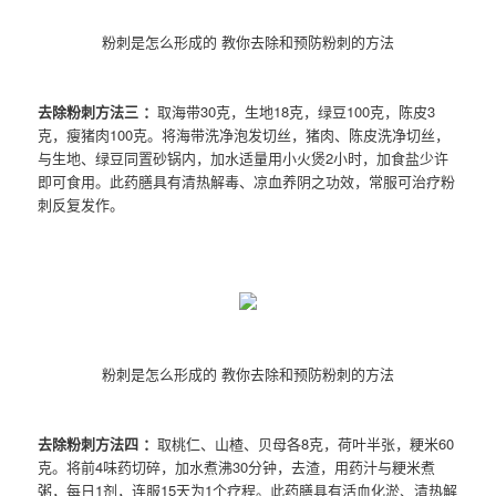
粉刺是怎么形成的 教你去除和预防粉刺的方法
去除粉刺方法三 ：
取海带30克，生地18克，绿豆100克，陈皮3
克，瘦猪肉100克。将海带洗净泡发切丝，猪肉、陈皮洗净切丝，
与生地、绿豆同置砂锅内，加水适量用小火煲2小时，加食盐少许
即可食用。此药膳具有清热解毒、凉血养阴之功效，常服可治疗粉
刺反复发作。
粉刺是怎么形成的 教你去除和预防粉刺的方法
去除粉刺方法四 ：
取桃仁、山楂、贝母各8克，荷叶半张，粳米60
克。将前4味药切碎，加水煮沸30分钟，去渣，用药汁与粳米煮
粥，每日1剂，连服15天为1个疗程。此药膳具有活血化淤、清热解