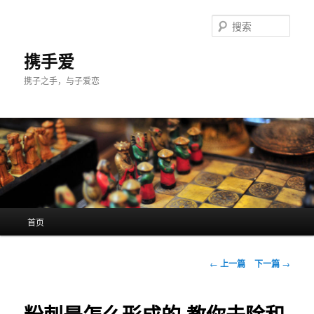
跳
至
搜
主
索
内
携手爱
容
携子之手，与子爱恋
区
域
主
首页
页
文
←
上一篇
下一篇
→
章
导
航